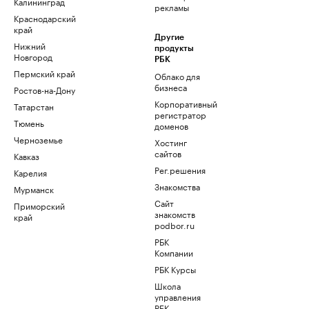
Калининград
рекламы
Краснодарский
край
Другие
Нижний
продукты
Новгород
РБК
Пермский край
Облако для
бизнеса
Ростов-на-Дону
Корпоративный
Татарстан
регистратор
Тюмень
доменов
Черноземье
Хостинг
сайтов
Кавказ
Рег.решения
Карелия
Знакомства
Мурманск
Сайт
Приморский
знакомств
край
podbor.ru
РБК
Компании
РБК Курсы
Школа
управления
РБК