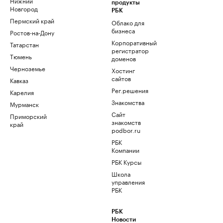
Нижний
продукты
Новгород
РБК
Пермский край
Облако для
бизнеса
Ростов-на-Дону
Корпоративный
Татарстан
регистратор
Тюмень
доменов
Черноземье
Хостинг
сайтов
Кавказ
Рег.решения
Карелия
Знакомства
Мурманск
Сайт
Приморский
знакомств
край
podbor.ru
РБК
Компании
РБК Курсы
Школа
управления
РБК
РБК
Новости