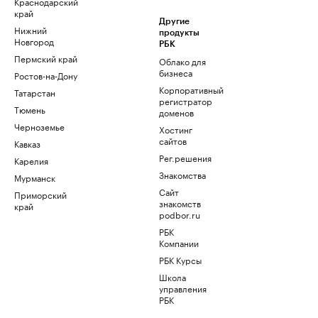
Краснодарский
край
Другие
Нижний
продукты
Новгород
РБК
Пермский край
Облако для
бизнеса
Ростов-на-Дону
Корпоративный
Татарстан
регистратор
Тюмень
доменов
Черноземье
Хостинг
сайтов
Кавказ
Рег.решения
Карелия
Знакомства
Мурманск
Сайт
Приморский
знакомств
край
podbor.ru
РБК
Компании
РБК Курсы
Школа
управления
РБК