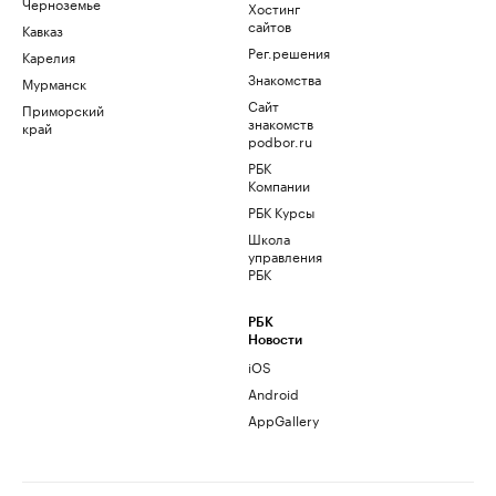
Черноземье
Хостинг
сайтов
Кавказ
Рег.решения
Карелия
Знакомства
Мурманск
Сайт
Приморский
знакомств
край
podbor.ru
РБК
Компании
РБК Курсы
Школа
управления
РБК
РБК
Новости
iOS
Android
AppGallery