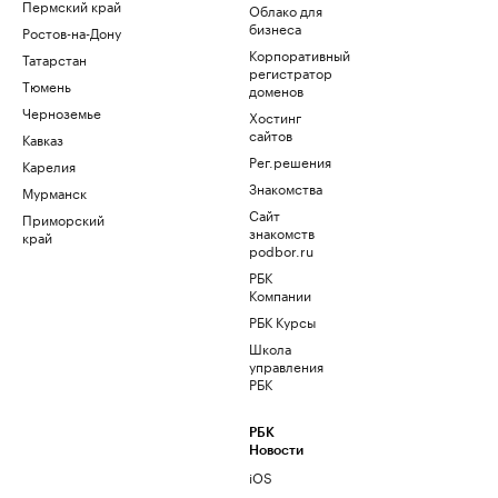
Пермский край
Облако для
бизнеса
Ростов-на-Дону
Корпоративный
Татарстан
регистратор
Тюмень
доменов
Черноземье
Хостинг
сайтов
Кавказ
Рег.решения
Карелия
Знакомства
Мурманск
Сайт
Приморский
знакомств
край
podbor.ru
РБК
Компании
РБК Курсы
Школа
управления
РБК
РБК
Новости
iOS