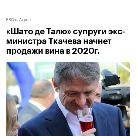
PROюгАгро
«Шато де Талю» супруги экс-
министра Ткачева начнет
продажи вина в 2020г.