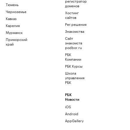
регистратор
Тюмень
доменов
Черноземье
Хостинг
сайтов
Кавказ
Рег.решения
Карелия
Знакомства
Мурманск
Сайт
Приморский
знакомств
край
podbor.ru
РБК
Компании
РБК Курсы
Школа
управления
РБК
РБК
Новости
iOS
Android
AppGallery