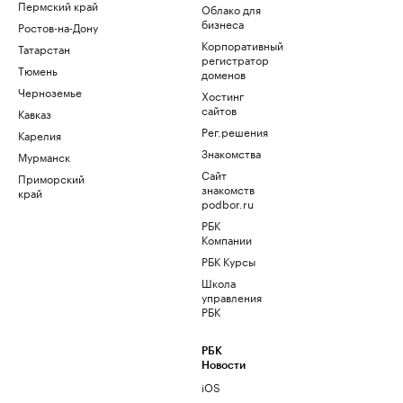
Пермский край
Облако для
бизнеса
Ростов-на-Дону
Корпоративный
Татарстан
регистратор
Тюмень
доменов
Черноземье
Хостинг
сайтов
Кавказ
Рег.решения
Карелия
Знакомства
Мурманск
Сайт
Приморский
знакомств
край
podbor.ru
РБК
Компании
РБК Курсы
Школа
управления
РБК
РБК
Новости
iOS