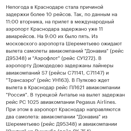
Непогода в Краснодаре стала причиной
задержки более 10 рейсов. Так, по данным на
11:00 вторника, на прилет в международный
аэропорт Краснодара задержано уже 11
авиарейсов. На 9:00 их было пять. Из
московского аэропорта Шереметьево ожидают
вылета самолеты авиакомпаний "Донавиа" (рейс
Д95348) и "Аэрофлот" (рейс СУ1272). В
аэропорту Домодедово задержаны лайнеры
авиакомпаний S7 (рейсы C71141, C71147) и
"Трансаэро" (рейс УН163). В Пулково ждет
вылета в Краснодар рейс ПЛ621 авиакомпании
"Россия". В турецкой Анталье на вылет задержан
рейс PC 1025 авиакомпании Pegasus Airlines.
При этом в аэропорт Краснодар направляются
два самолета: авиакомпании "Донавиа" из
Шереметьево (рейс Д95348) и авиакомпании
"Якутия" из Душанбе (рейс ЯК 754).