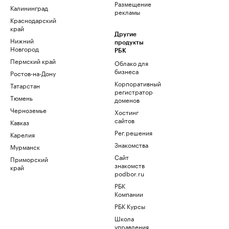
Размещение
Калининград
рекламы
Краснодарский
край
Другие
Нижний
продукты
Новгород
РБК
Пермский край
Облако для
бизнеса
Ростов-на-Дону
Корпоративный
Татарстан
регистратор
Тюмень
доменов
Черноземье
Хостинг
сайтов
Кавказ
Рег.решения
Карелия
Знакомства
Мурманск
Сайт
Приморский
знакомств
край
podbor.ru
РБК
Компании
РБК Курсы
Школа
управления