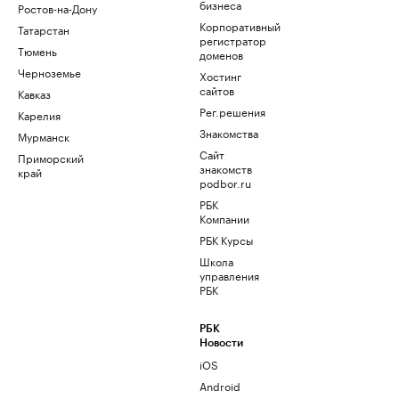
бизнеса
Ростов-на-Дону
Корпоративный
Татарстан
регистратор
Тюмень
доменов
Черноземье
Хостинг
сайтов
Кавказ
Рег.решения
Карелия
Знакомства
Мурманск
Сайт
Приморский
знакомств
край
podbor.ru
РБК
Компании
РБК Курсы
Школа
управления
РБК
РБК
Новости
iOS
Android