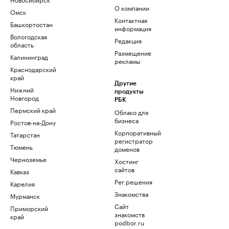
О компании
Омск
Контактная
Башкортостан
информация
Вологодская
Редакция
область
Размещение
Калининград
рекламы
Краснодарский
край
Другие
Нижний
продукты
Новгород
РБК
Пермский край
Облако для
бизнеса
Ростов-на-Дону
Корпоративный
Татарстан
регистратор
Тюмень
доменов
Черноземье
Хостинг
сайтов
Кавказ
Рег.решения
Карелия
Знакомства
Мурманск
Сайт
Приморский
знакомств
край
podbor.ru