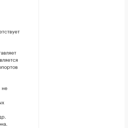
етствует
тавляет
вляется
опортов
 не
ых
др.
на.