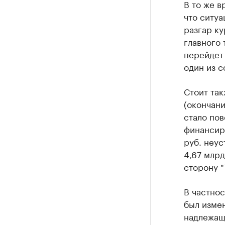
В то же в
что ситуа
разгар ку
главного 
перейдет
один из с
Стоит так
(окончани
стало пов
финансиру
руб. неус
4,67 млрд
сторону "
В частнос
был измен
надлежащ