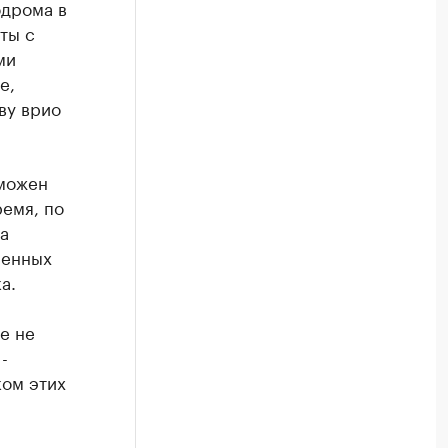
одрома в
ты с
ми
е,
ву врио
зможен
ремя, по
а
ненных
а.
е не
-
ком этих