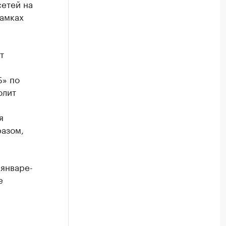
сетей на
рамках
т
Б» по
олит
я
разом,
январе-
е