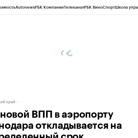
жимость
Autonews
РБК Компании
Телеканал
РБК Вино
Спорт
Школа упра
д
Стиль
Крипто
РБК Бизнес-среда
Дискуссионный клуб
Исследования
К
а контрагентов
Политика
Экономика
Бизнес
Технологии и медиа
Фина
ий край
 новой ВПП в аэропорту
нодара откладывается на
ределенный срок