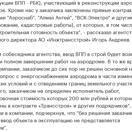
укции ВПП - РБК), участвующий в реконструкции аэр
е. Кроме нас у заказчика заключены прямые контрак
и "Аэроснаб", "Алмаз Антей", "ВСК-Электро" и други
ование, кадастровые работы), от которых, в том числ
троительная готовность объекта", - рассказал агентст
ного директора АО «Инжтрансстрой» Игорь Андреев.
 собеседника агентства, ввод ВПП в строй будет во
и полном завершении работ на аэродроме. В то же в
мпании, заказчиком до сих пор не решен основной н
вопрос с энергоснабжением аэродрома в части изме
их условий и с отведением границ земельного участк
го, заказчиком не определен исполнитель работ,
овочная стоимость которых 200 млн рублей и которы
ны в контракте «Трансстроя» и других подрядчиков", 
и в компании, подчеркнув, что "без решения заказчи
ввод объекта в эксплуатацию не представляется
м".