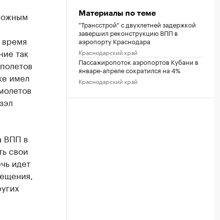
зможным
Материалы по теме
"Трансстрой" с двухлетней задержкой
завершил реконструкцию ВПП в
о время
аэропорту Краснодара
ние так
Краснодарский край
Пассажиропоток аэропортов Кубани в
 полетов
январе-апреле сократился на 4%
же имел
Краснодарский край
молетов
зэл
а ВПП в
ть свои
ечь идет
вещения,
ругих