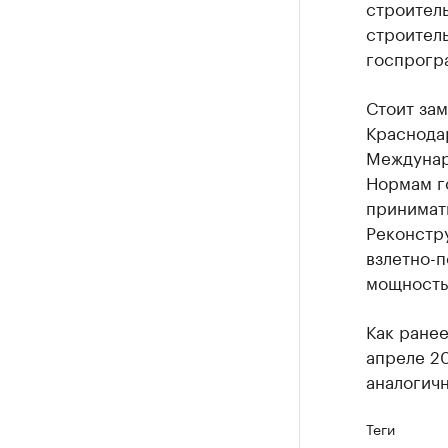
строитель
строитель
госпрогра
Стоит зам
Краснодар
Междунар
Нормам го
принимат
Реконстр
взлетно-п
мощность 
Как ране
апреле 20
аналогич
Теги