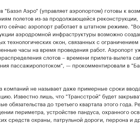
в "Базэл Аэро" (управляет аэропортом) готовы к во
ниям полетов из-за продолжающейся реконструкции,
что сейчас аэропорт работает в штатном режиме. "В
укции аэродромной инфраструктуры возможно созда
ых технологических окон, связанных с ограничением
ленные часы на время проведения работ. Аэропорт у
ераспределения слотов – времени прилета-вылета са
ения пассажиропотоком", — прокомментировали в "Ба
из компаний не называет даже примерные сроки ввод
цию. Известно лишь, что "Трансстрой" будет закрыва
ые обязательства до третьего квартала этого года. Р
дении периметра, устройстве пандуса, охранного ос
их средств охраны, патрульной дороги, перрона и д