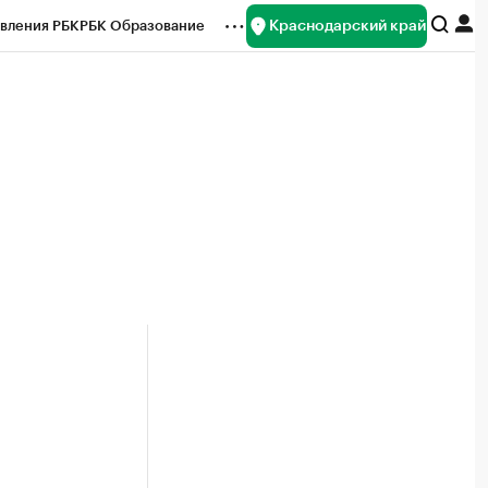
Краснодарский край
вления РБК
РБК Образование
редитные рейтинги
Франшизы
нсы
Рынок наличной валюты