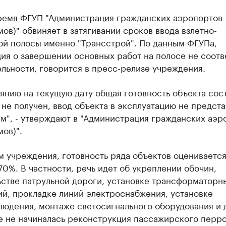
время ФГУП "Администрация гражданских аэропортов
ов)" обвиняет в затягивании сроков ввода взлетно-
ой полосы именно "Трансстрой". По данным ФГУПа,
ия о завершении основных работ на полосе не соотв
льности, говорится в пресс-релизе учреждения.
янию на текущую дату общая готовность объекта сос
не получен, ввод объекта в эксплуатацию не предста
м", - утверждают в "Администрация гражданских аэр
ов)".
 учреждения, готовность ряда объектов оценивается
0%. В частности, речь идет об укреплении обочин,
ьстве патрульной дороги, установке трансформаторн
й, прокладке линий электроснабжения, установке
людения, монтаже светосигнального оборудования и 
е не начиналась реконструкция пассажирского перро