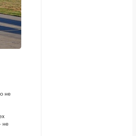
о не
ех
 не