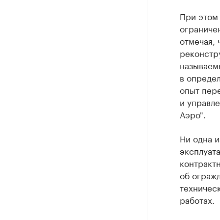
При этом 
ограниче
отмечая, 
реконстр
называем
в опреде
опыт пер
и управл
Аэро".
Ни одна 
эксплуата
контрактн
об ограж
техническ
работах.