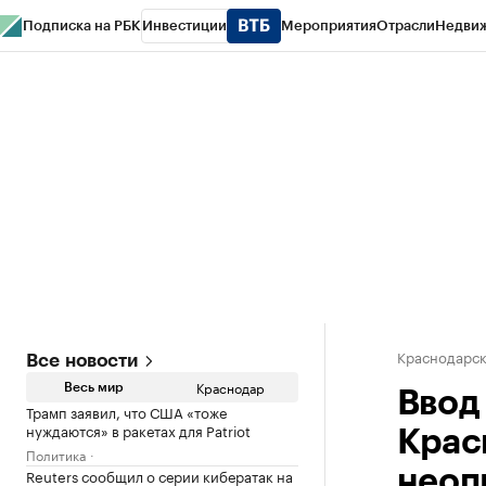
Подписка на РБК
Инвестиции
Мероприятия
Отрасли
Недви
РБК Курсы
РБК Life
Тренды
Визионеры
Национальные проекты
Горо
Газета
Спецпроекты СПб
Конференции СПб
Спецпроекты
Проверк
Краснодарск
Все новости
Краснодар
Весь мир
Ввод
Трамп заявил, что США «тоже
нуждаются» в ракетах для Patriot
Крас
Политика
Reuters сообщил о серии кибератак на
неоп