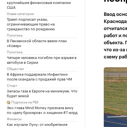
крупнейшие финансовые компании
США
Новая категория
Ввод осно
Трамп подписал указы,
Краснода
ограничивающие право на
гражданство по рождению
отчитался
Политика
работ и п
В Пензенской области ввели план
объекта. 
«Ковер»
что из-з
Политика
Четыре человека погибли при взрыве в
схему раб
автобусе в Сирии
Общество
В Африке поддержали Инфантино
после скандала с продажей прав ЧМ
Спорт
Запасы газа в Европе на минимуме. Что
будет зимой
Подписка на РБК
Экс-глава Mind Money признала вину
по «делу брокеров» о хищении ₽7 млрд
Финансы
Как изучали Луну: от изобретения