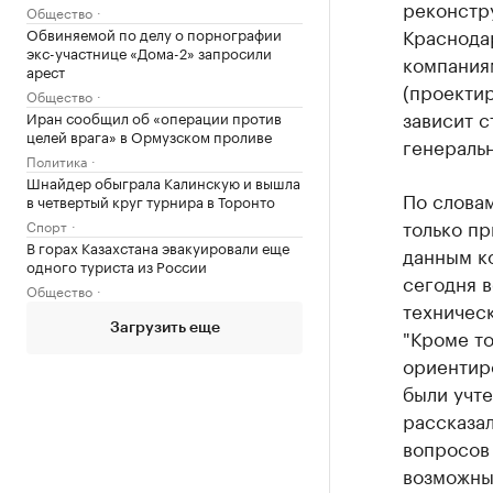
реконстр
Общество
Краснодар
Обвиняемой по делу о порнографии
экс-участнице «Дома-2» запросили
компаниям
арест
(проектир
Общество
зависит с
Иран сообщил об «операции против
целей врага» в Ормузском проливе
генераль
Политика
Шнайдер обыграла Калинскую и вышла
По словам
в четвертый круг турнира в Торонто
только пр
Спорт
В горах Казахстана эвакуировали еще
данным ко
одного туриста из России
сегодня 
Общество
техническ
Загрузить еще
"Кроме то
ориентир
были учте
рассказал
вопросов 
возможны