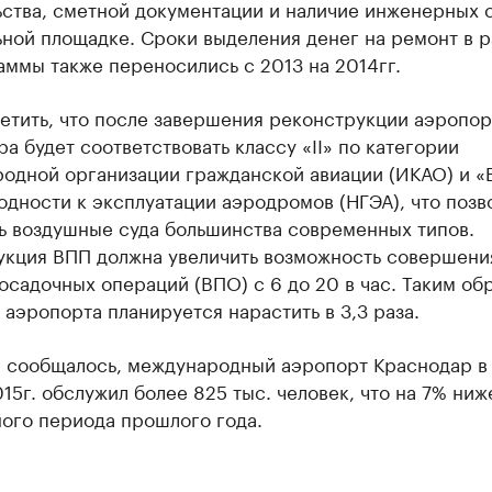
ства, сметной документации и наличие инженерных 
ной площадке. Сроки выделения денег на ремонт в 
ммы также переносились с 2013 на 2014гг.
етить, что после завершения реконструкции аэропор
а будет соответствовать классу «II» по категории
одной организации гражданской авиации (ИКАО) и «
дности к эксплуатации аэродромов (НГЭА), что позв
ь воздушные суда большинства современных типов.
укция ВПП должна увеличить возможность совершени
осадочных операций (ВПО) с 6 до 20 в час. Таким об
аэропорта планируется нарастить в 3,3 раза.
е сообщалось, международный аэропорт Краснодар в 
15г. обслужил более 825 тыс. человек, что на 7% ниж
ного периода прошлого года.