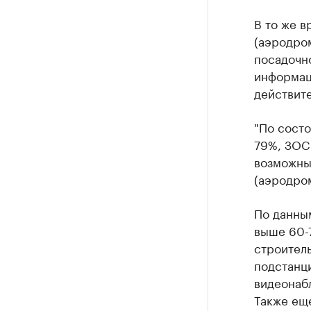
В то же 
(аэродром
посадочн
информац
действите
"По состо
79%, ЗОС 
возможны
(аэродром
По данным
выше 60-7
строител
подстанци
видеонаб
Также ещ