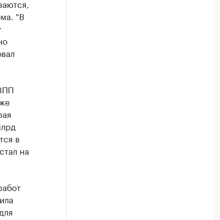
ваются,
ма. "В
у
но
овал
 ВПП
кже
рая
млрд
тся в
стал на
работ
ила
для