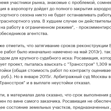
ремя участники рынка, знакомые с проблемой, сомне
ция в аэропорту дойдет до полного закрытия аэродро
рортного сезона никто не будет останавливать работ
траснпортного узла. В худшем случае он действитель
 на работу в ограниченном режиме", - прокомментир
обеседников агентства.
же отметить, что затягивание сроков реконструкции
е работ было изначально намечено на май 2013г). та
одом для крупного судебного иска: Росавиация, кото
ет проект, пыталась взыскать с "Трансстроя" 1,309 
тойки (общая стоимость работ по контракту оценивае
 руб.). Но в январе 2015г. Арбитражный суд Москвы в
Трансстроя" и в выплате неустойки отказал.
ти, в материалах дела сказано, что срок выполнения 
ен по вине самого заказчика. Росавиация не обеспеч
ее состояние земельных участков, предназначенных 