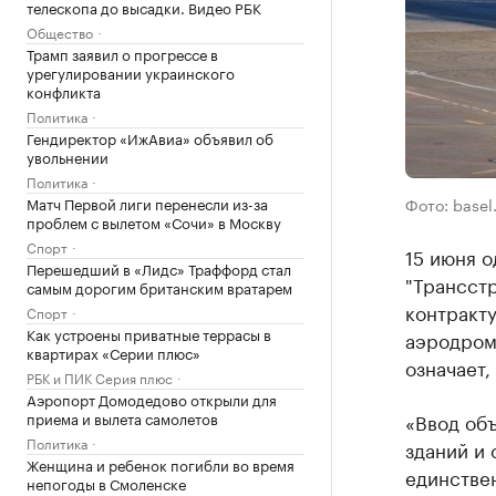
телескопа до высадки. Видео РБК
Общество
Трамп заявил о прогрессе в
урегулировании украинского
конфликта
Политика
Гендиректор «ИжАвиа» объявил об
увольнении
Политика
Матч Первой лиги перенесли из-за
Фото: basel
проблем с вылетом «Сочи» в Москву
Спорт
15 июня о
Перешедший в «Лидс» Траффорд стал
"Трансстр
самым дорогим британским вратарем
контракту
Спорт
Как устроены приватные террасы в
аэродроме
квартирах «Серии плюс»
означает,
РБК и ПИК Серия плюс
Аэропорт Домодедово открыли для
приема и вылета самолетов
«Ввод объ
Политика
зданий и
Женщина и ребенок погибли во время
единствен
непогоды в Смоленске