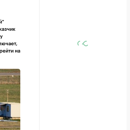
й"
казчик
у
лючает,
рейти на