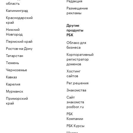
Редакция
область
Размещение
Калининград
рекламы
Краснодарский
край
Другие
Нижний
продукты
Новгород
РБК
Пермский край
Облако для
бизнеса
Ростов-на-Дону
Корпоративный
Татарстан
регистратор
Тюмень
доменов
Черноземье
Хостинг
сайтов
Кавказ
Рег.решения
Карелия
Знакомства
Мурманск
Сайт
Приморский
знакомств
край
podbor.ru
РБК
Компании
РБК Курсы
Школа