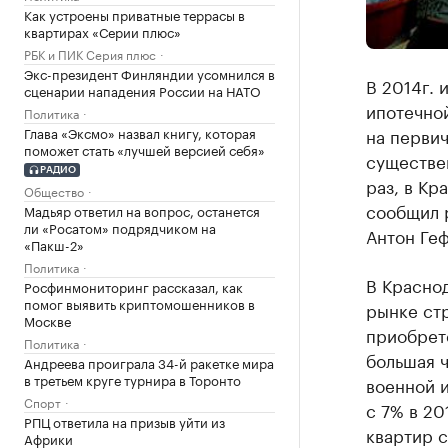
Как устроены приватные террасы в
квартирах «Серии плюс»
РБК и ПИК Серия плюс
Экс-президент Финляндии усомнился в
В 2014г. 
сценарии нападения России на НАТО
ипотечно
Политика
на первич
Глава «Эксмо» назвал книгу, которая
поможет стать «лучшей версией себя»
существен
РАДИО
раз, в Кр
Общество
сообщил 
Мадьяр ответил на вопрос, останется
ли «Росатом» подрядчиком на
Антон Геф
«Пакш-2»
Политика
В Красно
Росфинмониторинг рассказал, как
помог выявить криптомошенников в
рынке стр
Москве
приобрет
Политика
большая ч
Андреева проиграла 34-й ракетке мира
в третьем круге турнира в Торонто
военной 
Спорт
с 7% в 20
РПЦ ответила на призыв уйти из
квартир с
Африки