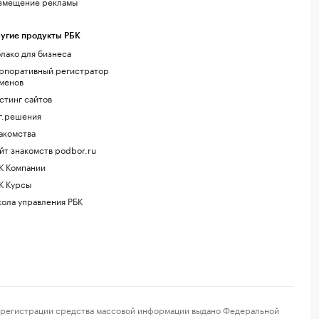
змещение рекламы
угие продукты РБК
лако для бизнеса
рпоративный регистратор
менов
стинг сайтов
г.решения
акомства
йт знакомств podbor.ru
К Компании
К Курсы
ола управления РБК
регистрации средства массовой информации выдано Федеральной