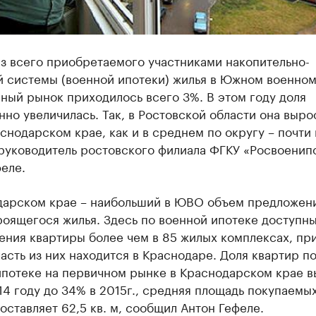
из всего приобретаемого участниками накопительно-
й системы (военной ипотеки) жилья в Южном военном
ный рынок приходилось всего 3%. В этом году доля
но увеличилась. Так, в Ростовской области она вырос
аснодарском крае, как и в среднем по округу – почти в
руководитель ростовского филиала ФГКУ «Росвоенип
еле.
дарском крае – наибольший в ЮВО объем предложен
оящегося жилья. Здесь по военной ипотеке доступны
ения квартиры более чем в 85 жилых комплексах, пр
асть из них находится в Краснодаре. Доля квартир п
ипотеке на первичном рынке в Краснодарском крае 
14 году до 34% в 2015г., средняя площадь покупаемы
оставляет 62,5 кв. м, сообщил Антон Гефеле.