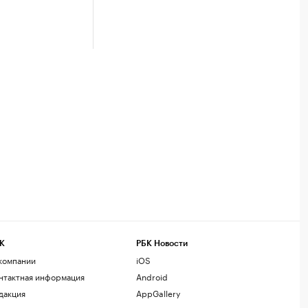
К
РБК Новости
компании
iOS
нтактная информация
Android
дакция
AppGallery