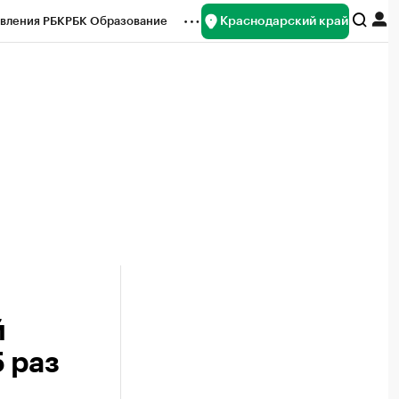
Краснодарский край
вления РБК
РБК Образование
редитные рейтинги
Франшизы
нсы
Рынок наличной валюты
й
5 раз