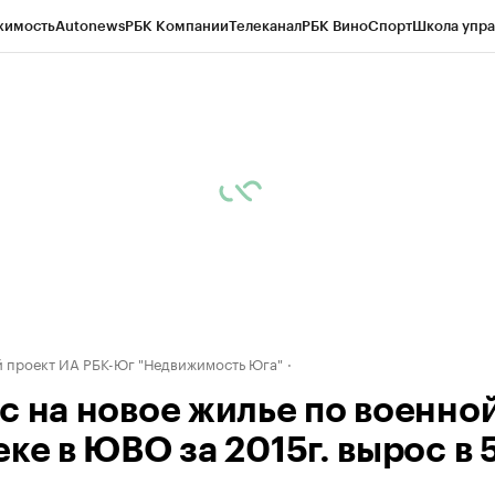
жимость
Autonews
РБК Компании
Телеканал
РБК Вино
Спорт
Школа упра
д
Стиль
Крипто
РБК Бизнес-среда
Дискуссионный клуб
Исследования
К
а контрагентов
Политика
Экономика
Бизнес
Технологии и медиа
Фина
 проект ИА РБК-Юг "Недвижимость Юга"
с на новое жилье по военно
ке в ЮВО за 2015г. вырос в 