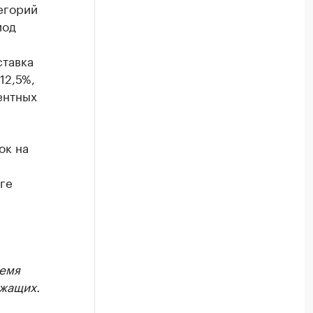
егорий
иод
ставка
12,5%,
ентных
ок на
ге
ремя
ужащих.