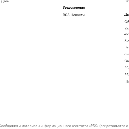
Дзен
Ра
Уведомления
RSS Новости
Др
Об
Ко
до
Хо
Ре
Зн
Са
РБ
РБ
Шк
ения и материалы информационного агентства «РБК» (свидетельство о 