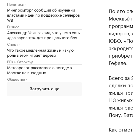
Политика
Минпромторг сообщил об изучении
По его сл
властями идей по поддержке селлеров
Москвы) 
WB
программы
Бизнес
лидеров, 
Александр Усик заявил, что у него есть
«два варианта» для прощального боя
ЮВО. «По
Спорт
аккредит
Что такое медленная жизнь и какую
приобрета
роль в этом играет дерево
РБК и Старквуд
Гефеле.
Метеоролог рассказала о погоде в
Москве на выходных
Всего за 
Общество
сделки по
Загрузить еще
жилья при
113 жилы
жилья рас
Дону, Бат
Как отмет