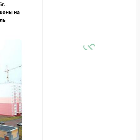
г.
шены на
ль