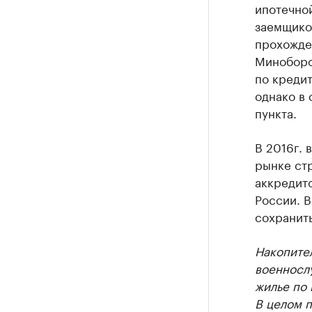
ипотечно
заемщиков
прохожде
Миноборон
по кредит
однако в 
пункта.
В 2016г. 
рынке стр
аккредит
России. 
сохранить
Накопите
военнослу
жилье по
В целом п