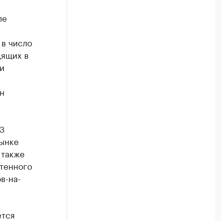
ле
 в число
дящих в
и
н
3
рынке
 также
тенного
в-на-
ется