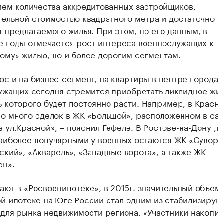
ием количества аккредитованных застройщиков,
тельной стоимостью квадратного метра и достаточно
 предлагаемого жилья. При этом, по его данным, в
е годы отмечается рост интереса военнослужащих к
ому» жилью, но и более дорогим сегментам.
ос и на бизнес-сегмент, на квартиры в центре города
ужащих сегодня стремится приобретать ликвидное жи
 которого будет постоянно расти. Например, в Крас
но много сделок в ЖК «Большой», расположенном в с
а ул.Красной», – пояснил Гефеле. В Ростове-на-Дону ,
наиболее популярными у военных остаются ЖК «Суво
ский», «Акварель», «Западные ворота», а также ЖК
ен».
ают в «Росвоенипотеке», в 2015г. значительный объе
ой ипотеке на Юге России стал одним из стабилизир
для рынка недвижимости региона. «Участники накопи