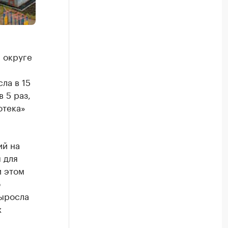
 округе
ла в 15
 5 раз,
отека»
ий на
 для
и этом
о
выросла
х