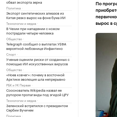
обвал экспорта зерна
По програ
Политика
приобрете
Экспорт синтетических алмазов из
Китая резко вырос на фоне бума ИИ
первичном
Технологии и медиа
вырос в с
В Чехии при нападении с ножом
пострадали четыре человека
Общество
Telegraph сообщил о выплатах УЕФА
вероятной любовнице Инфантино
Спорт
Ученые оценили риски от созданных с
помощью ИИ искусственных вирусов
Общество
«Ноев ковчег»: почему в восточной
Арктике эволюция шла непрерывно
РБК и УК Первая
Сооснователь Wikipedia назвал ее
рупором пропаганды под эгидой ЦРУ
Технологии и медиа
Зеленский встретился с президентом
Сербии Вучичем
Политика