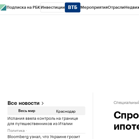
Подписка на РБК
Инвестиции
Мероприятия
Отрасли
Недви
РБК Курсы
РБК Life
Тренды
Визионеры
Национальные проекты
Горо
Газета
Спецпроекты СПб
Конференции СПб
Спецпроекты
Проверк
Специальный
Все новости
Краснодар
Весь мир
Спро
Испания ввела контроль на границе
для путешественников из Италии
ипоте
Политика
Bloomberg узнал, что Украине грозит