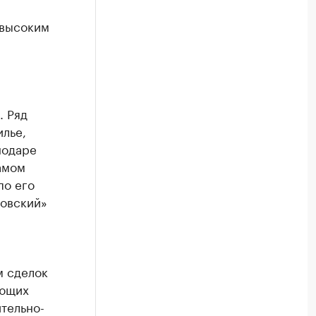
 высоким
. Ряд
лье,
нодаре
амом
по его
ровский»
м сделок
ующих
тельно-