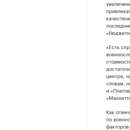
увеличен
привлека
качеством
последни
«бюджетн
«Есть спр
военносл
стоимость
достаточ
центре, н
словам, 
и «Платов
«Манхетт
Как отмеч
по военн
факторов 