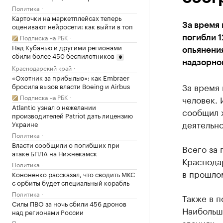
Политика
Карточки на маркетплейсах теперь
оценивают нейросети: как выйти в топ
За время 
Подписка на РБК
погибли 1
Над Кубанью и другими регионами
опьянени
сбили более 450 беспилотников
надзорно
Краснодарский край
«Охотник за прибылью»: как Embraer
За время 
бросила вызов власти Boeing и Airbus
Подписка на РБК
человек. 
Atlantic узнал о нежелании
сообщил 
производителей Patriot дать лицензию
деятельн
Украине
Политика
Власти сообщили о погибших при
Всего за 
атаке БПЛА на Нижнекамск
Краснодар
Политика
в прошлом
Кононенко рассказал, что сводить МКС
с орбиты будет специальный корабль
Политика
Также в п
Силы ПВО за ночь сбили 456 дронов
Наибольш
над регионами России
зданиях —
Политика