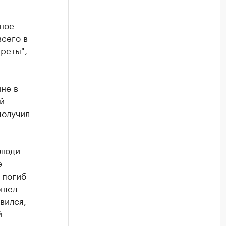
ное
всего в
реты",
не в
й
получил
 люди —
е
 погиб
ошел
вился,
й