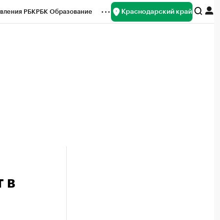
Краснодарский край
вления РБК
РБК Образование
редитные рейтинги
Франшизы
нсы
Рынок наличной валюты
 в