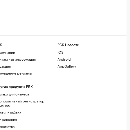
К
РБК Новости
компании
iOS
нтактная информация
Android
дакция
AppGallery
змещение рекламы
угие продукты РБК
лако для бизнеса
рпоративный регистратор
менов
стинг сайтов
г.решения
акомства