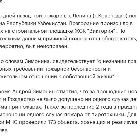
 дней назад при пожаре в х.Ленина (г.Краснодар) по
на Республики Узбекистан. Возгорание произошло в
х на строительной площадке ЖСК "Виктория". По
тельным данным причиной пожара стал обогреватель
вероятно, был неисправен.
по словам Зимонина, свидетельствует "о незнании гр
рных требований пожарной безопасности и
жительном отношении к собственной жизни".
время Андрей Зимонин отметил, что за прошедшие но
 и Рождество не было допущено ни одного случая де
ма при пожарах. Также за последние 2 года в празд
мечено ни одного случая пожара от пиротехники. Для
ки МЧС проверили 173 объекта, хранящих и реализу
ку.