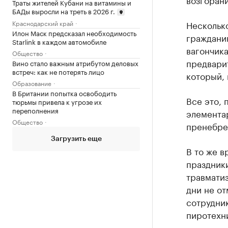
Траты жителей Кубани на витамины и
БАДы выросли на треть в 2026 г.
Несколько
Краснодарский край
Илон Маск предсказал необходимость
граждани
Starlink в каждом автомобиле
вагончика
Общество
предвари
Вино стало важным атрибутом деловых
встреч: как не потерять лицо
который, 
Образование
В Британии попытка освободить
Все это, 
тюрьмы привела к угрозе их
переполнения
элемента
Общество
пренебре
Загрузить еще
В то же 
праздники
травматиз
дни не от
сотрудни
пиротехни