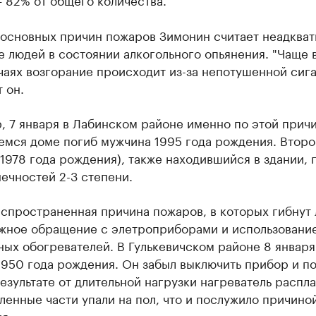
 основных причин пожаров Зимонин считает неадкват
 людей в состоянии алкогольного опьянения. "Чаще 
чаях возгорание происходит из-за непотушенной сига
 он.
 7 января в Лабинском районе именно по этой причи
емся доме погиб мужчина 1995 года рождения. Второ
1978 года рождения), также находившийся в здании, 
ечностей 2-3 степени.
аспространенная причина пожаров, в которых гибнут
жное обращение с элетроприборами и использовани
ых обогревателей. В Гулькевичском районе 8 января
1950 года рождения. Он забыл выключить прибор и п
результате от длительной нагрузки нагреватель распла
ленные части упали на пол, что и послужило причино
я.