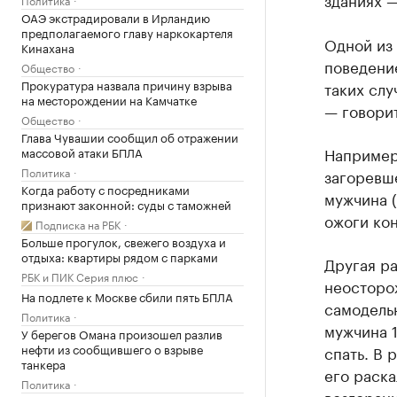
ОАЭ экстрадировали в Ирландию
предполагаемого главу наркокартеля
Одной из
Кинахана
поведение
Общество
Прокуратура назвала причину взрыва
таких слу
на месторождении на Камчатке
— говорит
Общество
Глава Чувашии сообщил об отражении
Например,
массовой атаки БПЛА
Политика
загоревш
Когда работу с посредниками
мужчина (
признают законной: суды с таможней
ожоги кон
Подписка на РБК
Больше прогулок, свежего воздуха и
отдыха: квартиры рядом с парками
Другая р
РБК и ПИК Серия плюс
неосторо
На подлете к Москве сбили пять БПЛА
самодельн
Политика
мужчина 
У берегов Омана произошел разлив
нефти из сообщившего о взрыве
спать. В 
танкера
его раска
Политика
возгорани