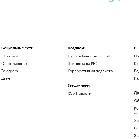
Социальные сети
Подписки
РБ
ВКонтакте
Скрыть баннеры на РБК
О 
Одноклассники
Подписка на РБК
Ко
Telegram
Корпоративная подписка
Ре
Дзен
Ра
Уведомления
RSS Новости
Др
Об
Ко
до
Хо
Ре
Зн