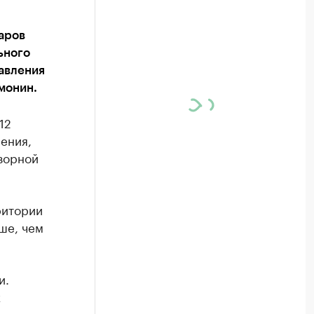
аров
ьного
авления
монин.
12
нения,
зорной
ритории
ше, чем
и.
х