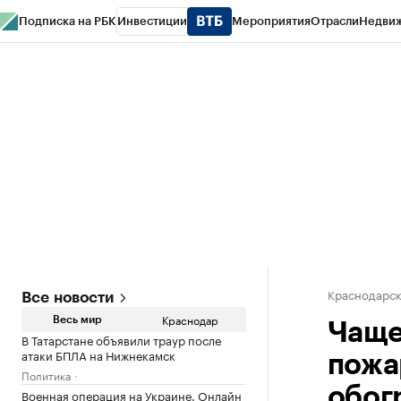
Подписка на РБК
Инвестиции
Мероприятия
Отрасли
Недви
РБК Курсы
РБК Life
Тренды
Визионеры
Национальные проекты
Горо
Газета
Спецпроекты СПб
Конференции СПб
Спецпроекты
Проверк
Краснодарск
Все новости
Краснодар
Весь мир
Чаще
В Татарстане объявили траур после
атаки БПЛА на Нижнекамск
пожа
Политика
обог
Военная операция на Украине. Онлайн