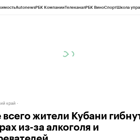
жимость
Autonews
РБК Компании
Телеканал
РБК Вино
Спорт
Школа упра
д
Стиль
Крипто
РБК Бизнес-среда
Дискуссионный клуб
Исследования
К
а контрагентов
Политика
Экономика
Бизнес
Технологии и медиа
Фина
ий край
 всего жители Кубани гибнут
рах из-за алкоголя и
ревателей