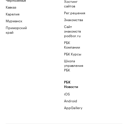
Хостинг
сайтов
Кавказ
Рег.решения
Карелия
Знакомства
Мурманск
Сайт
Приморский
знакомств
край
podbor.ru
РБК
Компании
РБК Курсы
Школа
управления
РБК
РБК
Новости
iOS
Android
AppGallery