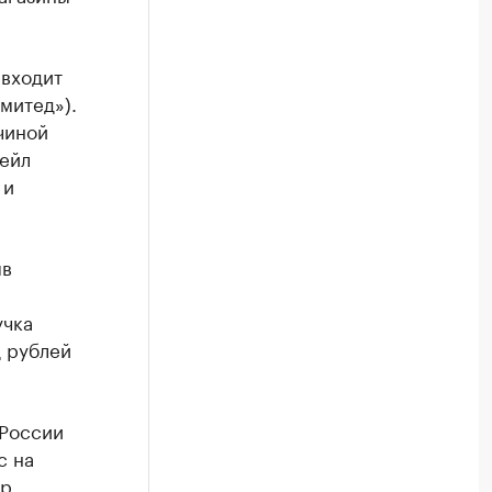
 входит
митед»).
чиной
ейл
 и
ыв
учка
д рублей
России
с на
up