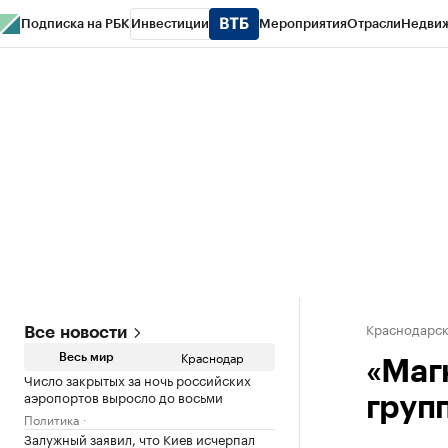
Подписка на РБК
Инвестиции
Мероприятия
Отрасли
Недви
РБК Курсы
РБК Life
Тренды
Визионеры
Национальные проекты
Горо
Газета
Спецпроекты СПб
Конференции СПб
Спецпроекты
Проверк
Краснодарск
Все новости
Краснодар
Весь мир
«Маг
Число закрытых за ночь российских
аэропортов выросло до восьми
груп
Политика
Залужный заявил, что Киев исчерпал