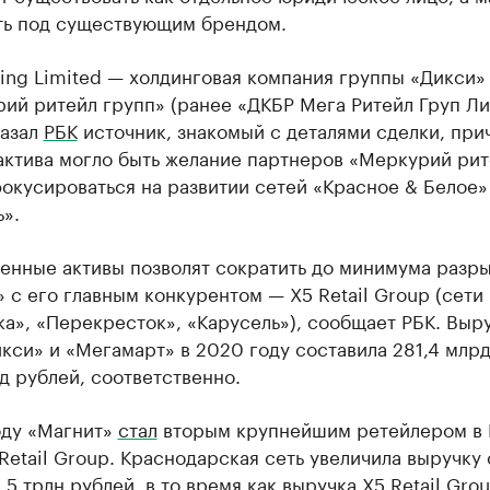
ть под существующим брендом.
ing Limited — холдинговая компания группы «Дикси»
ий ритейл групп» (ранее «ДКБР Мега Ритейл Груп Ли
казал
РБК
источник, знакомый с деталями сделки, при
актива могло быть желание партнеров «Меркурий рит
окусироваться на развитии сетей «Красное & Белое»
».
енные активы позволят сократить до минимума разр
 с его главным конкурентом — X5 Retail Group (сети
а», «Перекресток», «Карусель»), сообщает РБК. Выр
кси» и «Мегамарт» в 2020 году составила 281,4 млр
рд рублей, соответственно.
оду «Магнит»
стал
вторым крупнейшим ретейлером в 
Retail Group. Краснодарская сеть увеличила выручку 
1,5 трлн рублей, в то время как выручка X5 Retail Gro