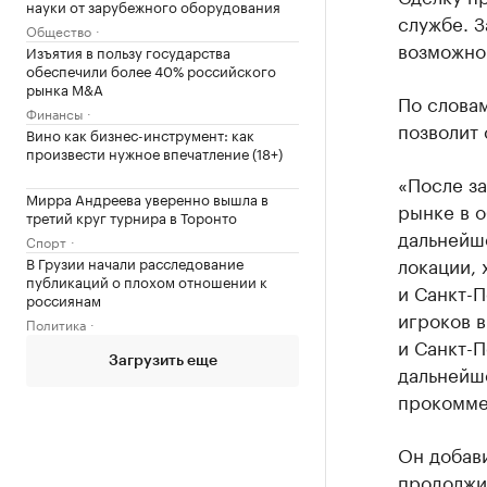
науки от зарубежного оборудования
службе. З
Общество
возможно
Изъятия в пользу государства
обеспечили более 40% российского
рынка M&A
По слова
Финансы
позволит 
Вино как бизнес-инструмент: как
произвести нужное впечатление (18+)
«После з
Мирра Андреева уверенно вышла в
рынке в о
третий круг турнира в Торонто
дальнейш
Спорт
локации, 
В Грузии начали расследование
публикаций о плохом отношении к
и Санкт-П
россиянам
игроков в
Политика
и Санкт-
Загрузить еще
дальнейш
прокомме
Он добави
продолжит