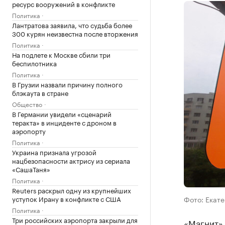
ресурс вооружений в конфликте
Политика
Лантратова заявила, что судьба более
300 курян неизвестна после вторжения
Политика
На подлете к Москве сбили три
беспилотника
Политика
В Грузии назвали причину полного
блэкаута в стране
Общество
В Германии увидели «сценарий
теракта» в инциденте с дроном в
аэропорту
Политика
Украина признала угрозой
нацбезопасности актрису из сериала
«СашаТаня»
Политика
Reuters раскрыл одну из крупнейших
уступок Ирану в конфликте с США
Фото: Екате
Политика
Три российских аэропорта закрыли для
«Магнит» 