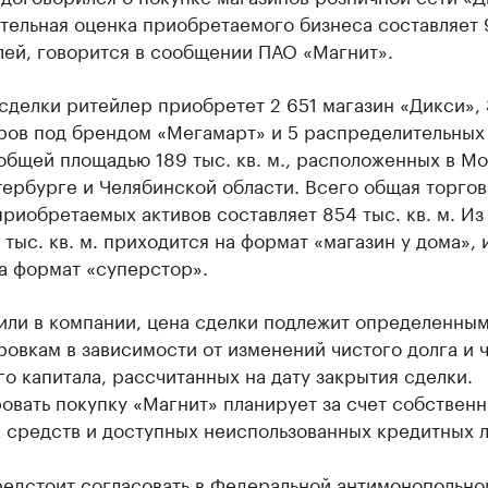
тельная оценка приобретаемого бизнеса составляет 
лей, говорится в сообщении ПАО «Магнит».
сделки ритейлер приобретет 2 651 магазин «Дикси»,
ров под брендом «Мегамарт» и 5 распределительных
общей площадью 189 тыс. кв. м., расположенных в Мо
ербурге и Челябинской области. Всего общая торгов
риобретаемых активов составляет 854 тыс. кв. м. Из
 тыс. кв. м. приходится на формат «магазин у дома», 
на формат «суперстор».
нили в компании, цена сделки подлежит определенны
овкам в зависимости от изменений чистого долга и 
о капитала, рассчитанных на дату закрытия сделки.
вать покупку «Магнит» планирует за счет собствен
 средств и доступных неиспользованных кредитных л
редстоит согласовать в Федеральной антимонопольно