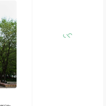
икси».