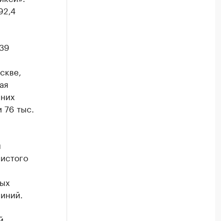
92,4
 39
скве,
ая
 них
и 76 тыс.
м
чистого
ных
иний.
й