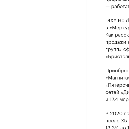
— работа
DIXY Hold
в «Меркур
Как расс
продажи 
групп» сф
«Бристоль
Приобрет
«Магнита»
«Пятерочк
сетей «Ди
и 17,4 мл
В 2020 г
после X5 
13,3% до 