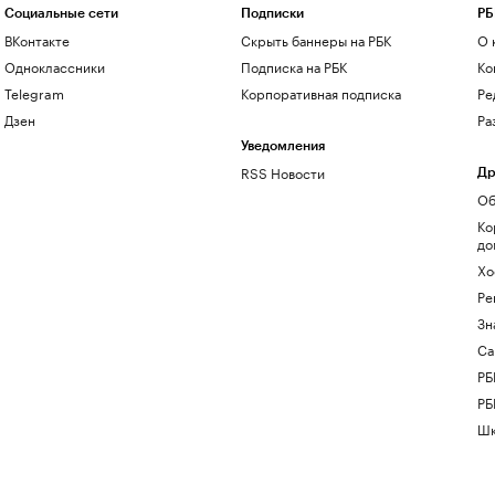
Социальные сети
Подписки
РБ
ВКонтакте
Скрыть баннеры на РБК
О 
Одноклассники
Подписка на РБК
Ко
Telegram
Корпоративная подписка
Ре
Дзен
Ра
Уведомления
RSS Новости
Др
Об
Ко
до
Хо
Ре
Зн
Са
РБ
РБ
Шк