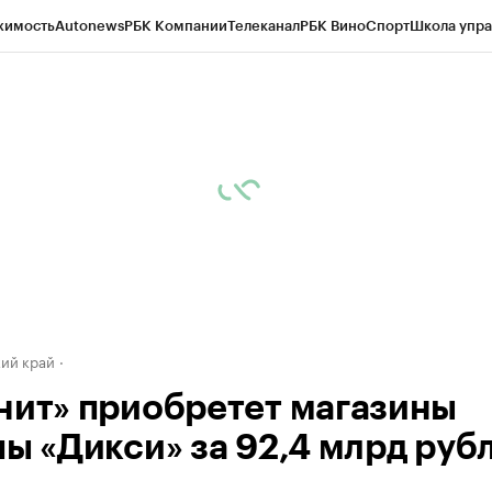
жимость
Autonews
РБК Компании
Телеканал
РБК Вино
Спорт
Школа упра
д
Стиль
Крипто
РБК Бизнес-среда
Дискуссионный клуб
Исследования
К
а контрагентов
Политика
Экономика
Бизнес
Технологии и медиа
Фина
ий край
нит» приобретет магазины
пы «Дикси» за 92,4 млрд руб