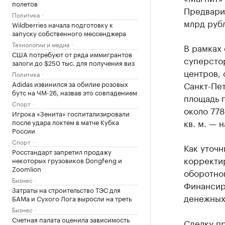
полетов
Предвари
Политика
млрд руб
Wildberries начала подготовку к
запуску собственного мессенджера
Технологии и медиа
В рамках 
США потребуют от ряда иммигрантов
суперсто
залоги до $250 тыс. для получения виз
центров, 
Политика
Adidas извинился за обилие розовых
Санкт-Пет
бутс на ЧМ-26, назвав это совпадением
площадь п
Спорт
около 778
Игрока «Зенита» госпитализировали
кв. м. — 
после удара локтем в матче Кубка
России
Спорт
Как уточ
Росстандарт запретил продажу
корректир
некоторых грузовиков Dongfeng и
Zoomlion
оборотног
Бизнес
Финансиро
Затраты на строительство ТЭС для
денежных
БАМа и Сухого Лога выросли на треть
Бизнес
Счетная палата оценила зависимость
Сделку п