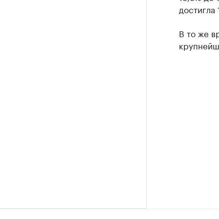
достигла 
В то же в
крупнейши