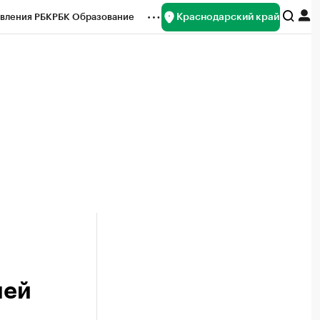
Краснодарский край
вления РБК
РБК Образование
редитные рейтинги
Франшизы
нсы
Рынок наличной валюты
лей