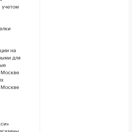
с учетом
елки
ции на
ными для
ные
в Москве
их
в Москве
кси»
агазины