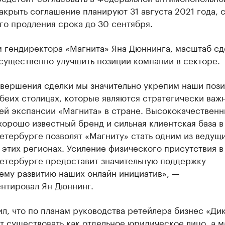
акрыть соглашение планируют 31 августа 2021 года, 
го продления срока до 30 сентября.
м гендиректора «Магнита» Яна Дюннинга, масштаб сд
существенно улучшить позиции компании в секторе.
авершения сделки мы значительно укрепим наши пози
беих столицах, которые являются стратегически важ
ей экспансии «Магнита» в стране. Высококачествен
хорошо известный бренд и сильная клиентская база 
етербурге позволят «Магниту» стать одним из ведущ
 этих регионах. Усиление физического присутствия 
Петербурге предоставит значительную поддержку
ему развитию наших онлайн инициатив», —
нтировал Ян Дюннинг.
л, что по планам руководства ретейлера бизнес «Ди
 существовать как отдельное юридическое лицо, а м