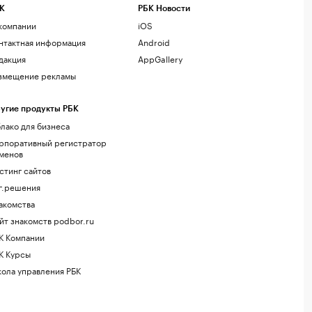
К
РБК Новости
компании
iOS
нтактная информация
Android
дакция
AppGallery
змещение рекламы
угие продукты РБК
лако для бизнеса
рпоративный регистратор
менов
стинг сайтов
г.решения
акомства
йт знакомств podbor.ru
К Компании
К Курсы
ола управления РБК