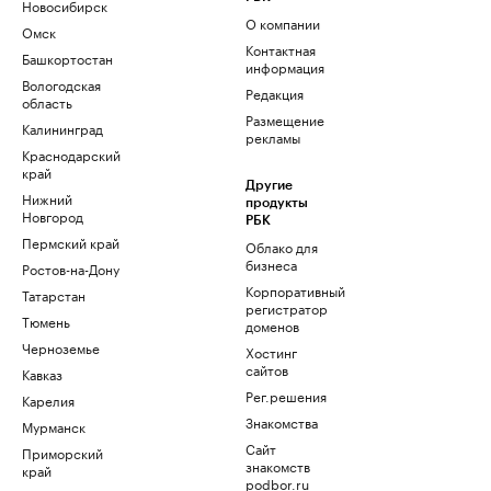
Новосибирск
О компании
Омск
Контактная
Башкортостан
информация
Вологодская
Редакция
область
Размещение
Калининград
рекламы
Краснодарский
край
Другие
Нижний
продукты
Новгород
РБК
Пермский край
Облако для
бизнеса
Ростов-на-Дону
Корпоративный
Татарстан
регистратор
Тюмень
доменов
Черноземье
Хостинг
сайтов
Кавказ
Рег.решения
Карелия
Знакомства
Мурманск
Сайт
Приморский
знакомств
край
podbor.ru