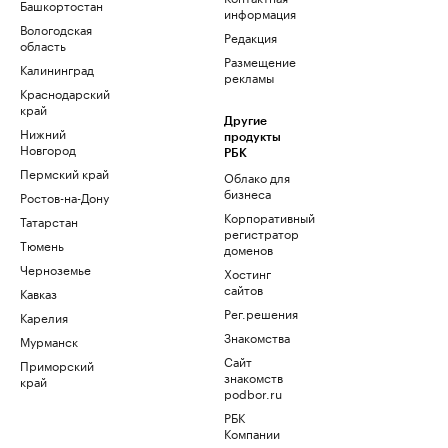
Башкортостан
информация
Вологодская
Редакция
область
Размещение
Калининград
рекламы
Краснодарский
край
Другие
Нижний
продукты
Новгород
РБК
Пермский край
Облако для
бизнеса
Ростов-на-Дону
Корпоративный
Татарстан
регистратор
Тюмень
доменов
Черноземье
Хостинг
сайтов
Кавказ
Рег.решения
Карелия
Знакомства
Мурманск
Сайт
Приморский
знакомств
край
podbor.ru
РБК
Компании