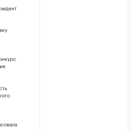
езидент
вку
онкурс
ия
сть
кого
асовала