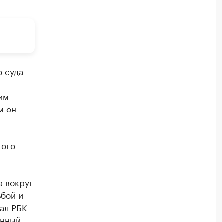
о суда
им
м он
того
а вокруг
ьбой и
ал РБК
енный