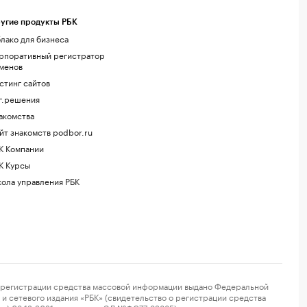
угие продукты РБК
лако для бизнеса
рпоративный регистратор
менов
стинг сайтов
г.решения
акомства
йт знакомств podbor.ru
К Компании
К Курсы
ола управления РБК
регистрации средства массовой информации выдано Федеральной
и сетевого издания «РБК» (свидетельство о регистрации средства