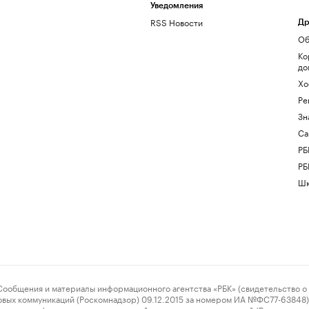
Уведомления
RSS Новости
Др
Об
Ко
до
Хо
Ре
Зн
Са
РБ
РБ
Шк
ения и материалы информационного агентства «РБК» (свидетельство о 
овых коммуникаций (Роскомнадзор) 09.12.2015 за номером ИА №ФС77-63848) 