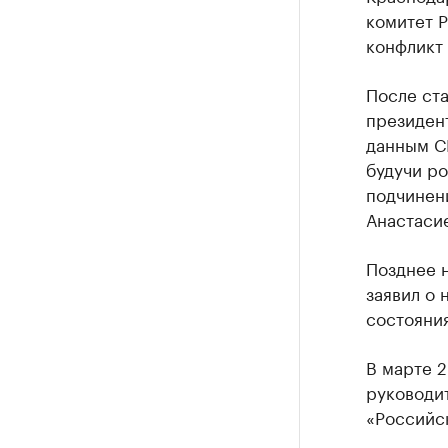
комитет Р
конфликт 
После ста
президен
данным С
будучи ро
подчинени
Анастасие
Позднее н
заявил о 
состояния
В марте 
руководи
«Российс