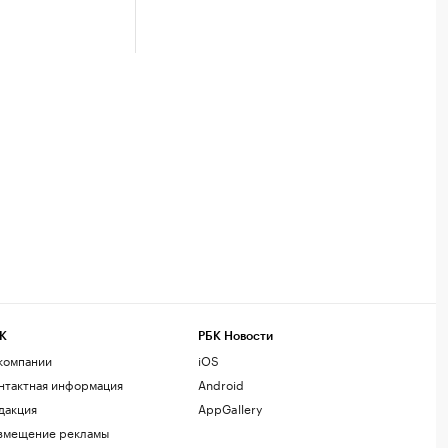
К
РБК Новости
компании
iOS
нтактная информация
Android
дакция
AppGallery
змещение рекламы