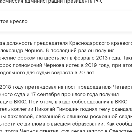
 комиссия администрации президента РФ.
тое кресло
да должность председателя Краснодарского краевог
лександр Чернов. В последний раз он получил
чение сроком на шесть лет в феврале 2013 года. Так
срок полномочий Чернова истек в 2019 году, при это
едельного для судьи возраста в 70 лет.
2018 году претендовал на пост председателя Четвер
ного суда и 17 сентября прошлого года получил
ацию ВККС. При этом, в ходе собеседования в ВККС
тель коллегии Николай Тимошин поднял тему скандал
ны Хахалевой, связанной с слишком роскошной свад
ьности ее диплома о высшем образовании. Как сообщ
, тогда Чернов ответил, суд делал запрос в Следств