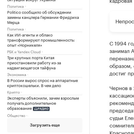
кадровая
Политика
Politico сообщило об обсуждении
замены канцлера Германии Фридриха
Непрос
Мерца
Политика
Как ИИ-агенты и облако
трансформируют промышленность:
С 1994 го
опыт «Норникеля»
занимал А
РБК и Yandex Cloud
переназна
Три крупных порта Китая
приостановили работу из-за
образом, 
надвигающегося тайфуна
достиг пр
Экономика
В России вырос спрос на аппаратные
криптокошельки. В чем дело
Чернов в 
Крипто
кассацион
Эксперты объяснили, зачем взрослым
рекоменд
получать дополнительное
образование
председа
РАДИО
Общество
судьи Еле
сомнител
Загрузить еще
Краснодар