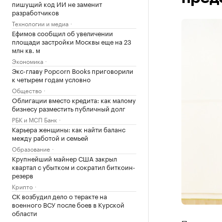
пишущий код ИИ не заменит
разработчиков
Технологии и медиа
Ефимов сообщил об увеличении
площади застройки Москвы еще на 23
млн кв. м
Экономика
Экс-главу Popcorn Books приговорили
к четырем годам условно
Общество
Облигации вместо кредита: как малому
бизнесу разместить публичный долг
РБК и МСП Банк
Карьера женщины: как найти баланс
между работой и семьей
Образование
Крупнейший майнер США закрыл
квартал с убытком и сократил биткоин-
резерв
Крипто
СК возбудил дело о теракте на
военного ВСУ после боев в Курской
области