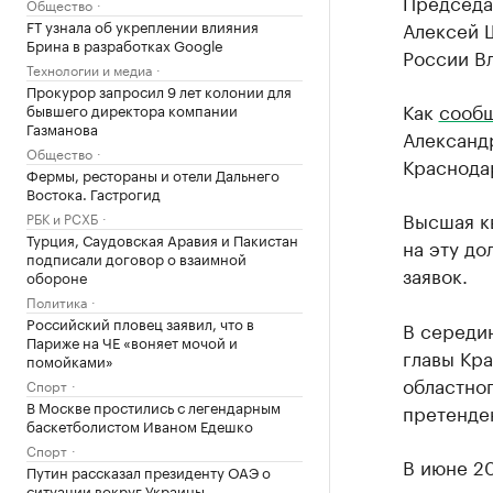
Председа
Общество
FT узнала об укреплении влияния
Алексей Ш
Брина в разработках Google
России В
Технологии и медиа
Прокурор запросил 9 лет колонии для
Как
сообщ
бывшего директора компании
Газманова
Александ
Общество
Краснодар
Фермы, рестораны и отели Дальнего
Востока. Гастрогид
Высшая к
РБК и РСХБ
Турция, Саудовская Аравия и Пакистан
на эту до
подписали договор о взаимной
заявок.
обороне
Политика
Российский пловец заявил, что в
В середи
Париже на ЧЕ «воняет мочой и
главы Кр
помойками»
областно
Спорт
В Москве простились с легендарным
претенде
баскетболистом Иваном Едешко
Спорт
В июне 20
Путин рассказал президенту ОАЭ о
ситуации вокруг Украины