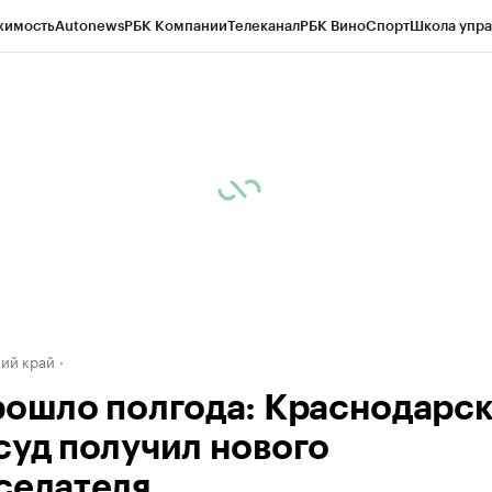
жимость
Autonews
РБК Компании
Телеканал
РБК Вино
Спорт
Школа упра
д
Стиль
Крипто
РБК Бизнес-среда
Дискуссионный клуб
Исследования
К
а контрагентов
Политика
Экономика
Бизнес
Технологии и медиа
Фина
ий край
рошло полгода: Краснодарс
суд получил нового
седателя