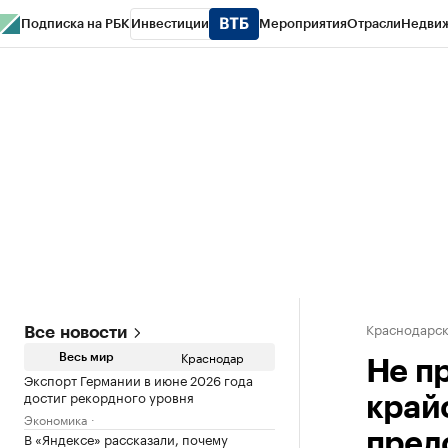
Подписка на РБК
Инвестиции
Мероприятия
Отрасли
Недви
РБК Курсы
РБК Life
Тренды
Визионеры
Национальные проекты
Горо
Газета
Спецпроекты СПб
Конференции СПб
Спецпроекты
Проверк
Краснодарск
Все новости
Краснодар
Весь мир
Не п
Экспорт Германии в июне 2026 года
достиг рекордного уровня
край
Экономика
В «Яндексе» рассказали, почему
пред