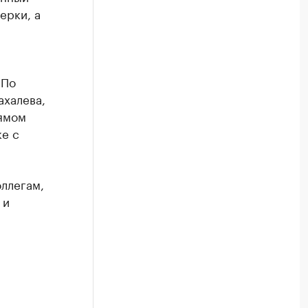
ерки, а
 По
ахалева,
рямом
ке с
оллегам,
 и