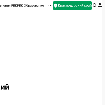
Краснодарский край
вления РБК
РБК Образование
редитные рейтинги
Франшизы
нсы
Рынок наличной валюты
кий