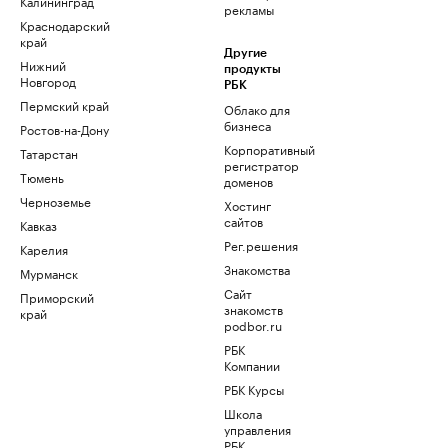
Калининград
рекламы
Краснодарский
край
Другие
Нижний
продукты
Новгород
РБК
Пермский край
Облако для
бизнеса
Ростов-на-Дону
Корпоративный
Татарстан
регистратор
Тюмень
доменов
Черноземье
Хостинг
сайтов
Кавказ
Рег.решения
Карелия
Знакомства
Мурманск
Сайт
Приморский
знакомств
край
podbor.ru
РБК
Компании
РБК Курсы
Школа
управления
РБК