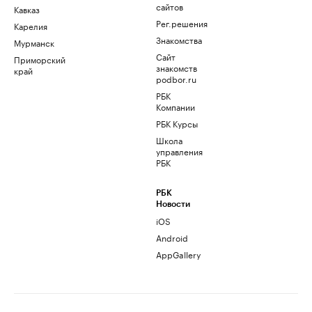
сайтов
Кавказ
Рег.решения
Карелия
Знакомства
Мурманск
Сайт
Приморский
знакомств
край
podbor.ru
РБК
Компании
РБК Курсы
Школа
управления
РБК
РБК
Новости
iOS
Android
AppGallery