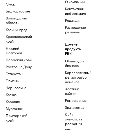
О компании
Омск
Контактная
Башкортостан
информация
Вологодская
Редакция
область
Размещение
Калининград
рекламы
Краснодарский
край
Другие
Нижний
продукты
Новгород
РБК
Пермский край
Облако для
бизнеса
Ростов-на-Дону
Корпоративный
Татарстан
регистратор
Тюмень
доменов
Черноземье
Хостинг
сайтов
Кавказ
Рег.решения
Карелия
Знакомства
Мурманск
Сайт
Приморский
знакомств
край
podbor.ru