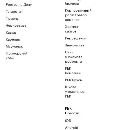
бизнеса
Ростов-на-Дону
Корпоративный
Татарстан
регистратор
Тюмень
доменов
Черноземье
Хостинг
сайтов
Кавказ
Рег.решения
Карелия
Знакомства
Мурманск
Сайт
Приморский
знакомств
край
podbor.ru
РБК
Компании
РБК Курсы
Школа
управления
РБК
РБК
Новости
iOS
Android