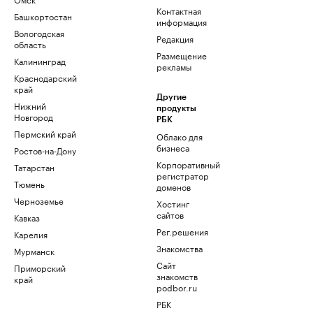
Контактная
Башкортостан
информация
Вологодская
Редакция
область
Размещение
Калининград
рекламы
Краснодарский
край
Другие
Нижний
продукты
Новгород
РБК
Пермский край
Облако для
бизнеса
Ростов-на-Дону
Корпоративный
Татарстан
регистратор
Тюмень
доменов
Черноземье
Хостинг
сайтов
Кавказ
Рег.решения
Карелия
Знакомства
Мурманск
Сайт
Приморский
знакомств
край
podbor.ru
РБК