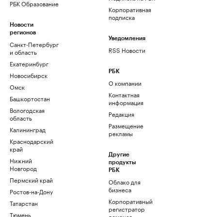
РБК Образование
Корпоративная
подписка
Новости
регионов
Уведомления
Санкт-Петербург
RSS Новости
и область
Екатеринбург
РБК
Новосибирск
О компании
Омск
Контактная
Башкортостан
информация
Вологодская
Редакция
область
Размещение
Калининград
рекламы
Краснодарский
край
Другие
Нижний
продукты
Новгород
РБК
Пермский край
Облако для
бизнеса
Ростов-на-Дону
Корпоративный
Татарстан
регистратор
Тюмень
доменов