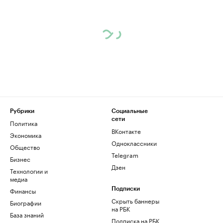
Рубрики
Социальные
сети
Политика
ВКонтакте
Экономика
Одноклассники
Общество
Telegram
Бизнес
Дзен
Технологии и
медиа
Финансы
Подписки
Скрыть баннеры
Биографии
на РБК
База знаний
Подписка на РБК