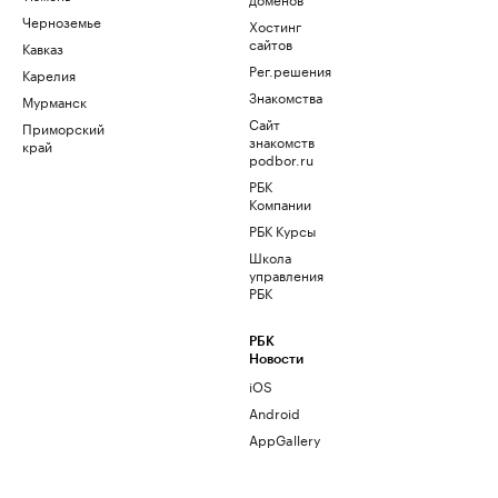
Черноземье
Хостинг
сайтов
Кавказ
Рег.решения
Карелия
Знакомства
Мурманск
Сайт
Приморский
знакомств
край
podbor.ru
РБК
Компании
РБК Курсы
Школа
управления
РБК
РБК
Новости
iOS
Android
AppGallery