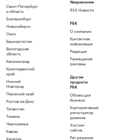
Уведомления
Санкт-Петербург
RSS Новости
и область
Екатеринбург
РБК
Новосибирск
О компании
Омск
Контактная
Башкортостан
информация
Вологодская
Редакция
область
Размещение
Калининград
рекламы
Краснодарский
край
Другие
Нижний
продукты
Новгород
РБК
Пермский край
Облако для
бизнеса
Ростов-на-Дону
Корпоративный
Татарстан
регистратор
Тюмень
доменов
Черноземье
Хостинг
сайтов
Кавказ
Рег.решения
Карелия