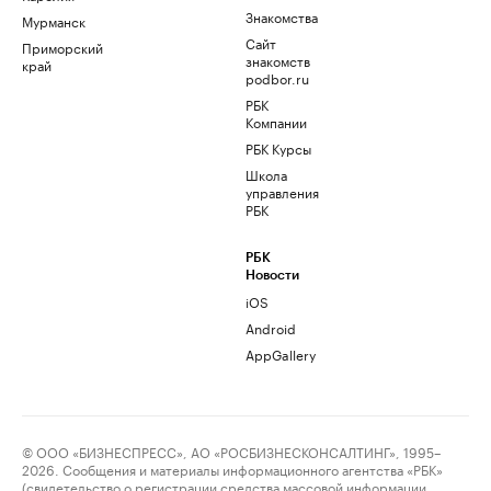
Знакомства
Мурманск
Сайт
Приморский
знакомств
край
podbor.ru
РБК
Компании
РБК Курсы
Школа
управления
РБК
РБК
Новости
iOS
Android
AppGallery
© ООО «БИЗНЕСПРЕСС», АО «РОСБИЗНЕСКОНСАЛТИНГ», 1995–
2026. Сообщения и материалы информационного агентства «РБК»
(свидетельство о регистрации средства массовой информации