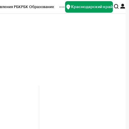
Краснодарский край
вления РБК
РБК Образование
редитные рейтинги
Франшизы
нсы
Рынок наличной валюты