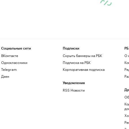
Социальные сети
Подписки
РБ
ВКонтакте
Скрыть баннеры на РБК
О 
Одноклассники
Подписка на РБК
Ко
Telegram
Корпоративная подписка
Ре
Дзен
Ра
Уведомления
RSS Новости
Др
Об
Ко
до
Хо
Ре
Зн