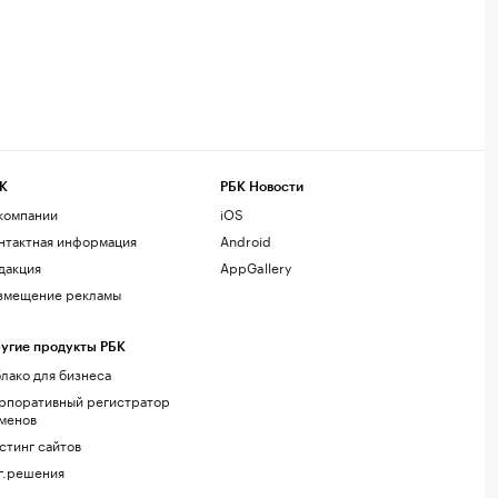
К
РБК Новости
компании
iOS
нтактная информация
Android
дакция
AppGallery
змещение рекламы
угие продукты РБК
лако для бизнеса
рпоративный регистратор
менов
стинг сайтов
г.решения
акомства