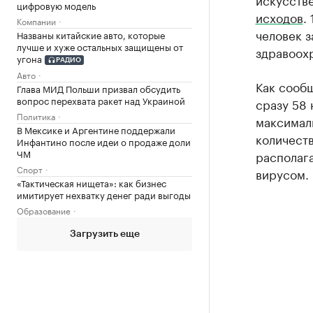
цифровую модель
исходов
.
Компании
человек з
Названы китайские авто, которые
лучше и хуже остальных защищены от
здравоох
угона
РАДИО
Авто
Как сооб
Глава МИД Польши призвал обсудить
вопрос перехвата ракет над Украиной
сразу 58
Политика
максимал
В Мексике и Аргентине поддержали
количеств
Инфантино после идеи о продаже доли
ЧМ
располага
Спорт
вирусом.
«Тактическая нищета»: как бизнес
имитирует нехватку денег ради выгоды
Образование
Загрузить еще