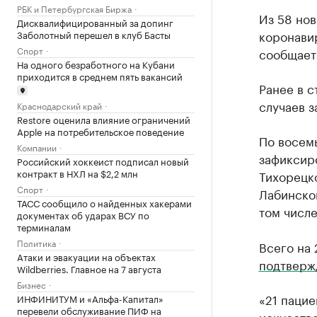
РБК и Петербургская Биржа
Из 58 но
Дисквалифицированный за допинг
коронави
Заболотный перешел в клуб Басты
Спорт
сообщает
На одного безработного на Кубани
приходится в среднем пять вакансий
Ранее в 
случаев 
Краснодарский край
Restore оценила влияние ограничений
Apple на потребительское поведение
По восемь
Компании
зафиксиро
Российский хоккеист подписал новый
контракт в НХЛ на $2,2 млн
Тихорецко
Спорт
Лабинско
ТАСС сообщило о найденных хакерами
том числе
документах об ударах ВСУ по
терминалам
Политика
Всего на 
Атаки и эвакуации на объектах
подтверж
Wildberries. Главное на 7 августа
Бизнес
«21 пацие
ИНФИНИТУМ и «Альфа-Капитал»
перевели обслуживание ПИФ на
искусств