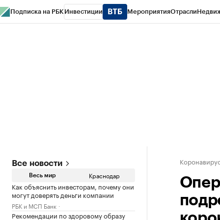
Подписка на РБК
Инвестиции
Мероприятия
Отрасли
Недви
РБК Курсы
РБК Life
Тренды
Визионеры
Национальные проекты
Горо
Газета
Спецпроекты СПб
Конференции СПб
Спецпроекты
Проверк
Коронавирус
Все новости
Краснодар
Весь мир
Опер
Как объяснить инвесторам, почему они
могут доверять деньги компании
подр
РБК и МСП Банк
Рекомендации по здоровому образу
коро