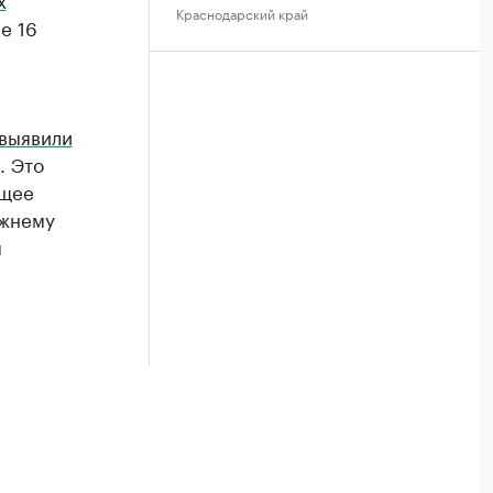
Краснодарский край
е 16
выявили
. Это
бщее
ежнему
м