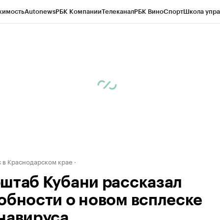
жимость
Autonews
РБК Компании
Телеканал
РБК Вино
Спорт
Школа упра
д
Стиль
Крипто
РБК Бизнес-среда
Дискуссионный клуб
Исследования
К
а контрагентов
Политика
Экономика
Бизнес
Технологии и медиа
Фина
 в Краснодарском крае
штаб Кубани рассказал
обности о новом всплеске
навируса