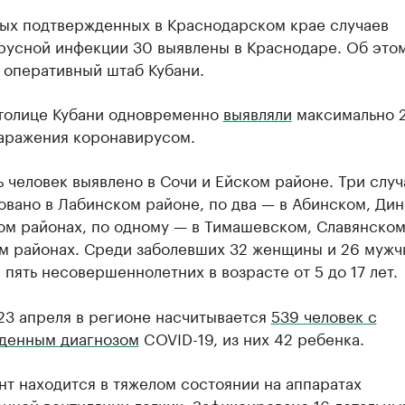
вых подтвержденных в Краснодарском крае случаев
русной инфекции 30 выявлены в Краснодаре. Об это
 оперативный штаб Кубани.
столице Кубани одновременно
выявляли
максимально 
заражения коронавирусом.
 человек выявлено в Сочи и Ейском районе. Три случ
вано в Лабинском районе, по два — в Абинском, Дин
м районах, по одному — в Тимашевском, Славянском 
м районах. Среди заболевших 32 женщины и 26 мужчи
 пять несовершеннолетних в возрасте от 5 до 17 лет.
23 апреля в регионе насчитывается
539 человек с
денным диагнозом
COVID-19, из них 42 ребенка.
нт находится в тяжелом состоянии на аппаратах
енной вентиляции легких. Зафиксировано
16 летальны