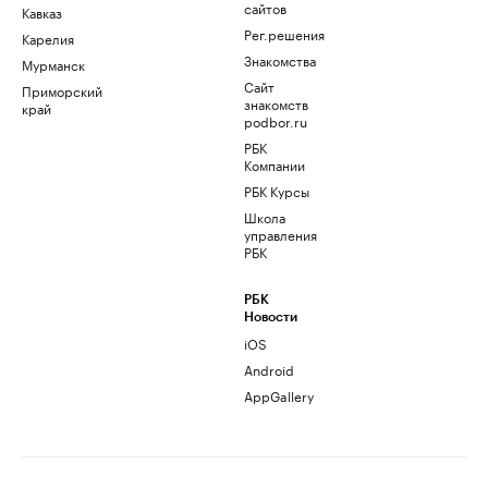
сайтов
Кавказ
Рег.решения
Карелия
Знакомства
Мурманск
Сайт
Приморский
знакомств
край
podbor.ru
РБК
Компании
РБК Курсы
Школа
управления
РБК
РБК
Новости
iOS
Android
AppGallery