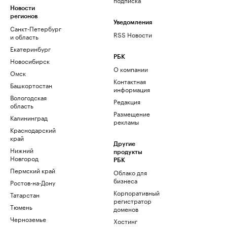
Новости
регионов
Уведомления
Санкт-Петербург
RSS Новости
и область
Екатеринбург
РБК
Новосибирск
О компании
Омск
Контактная
Башкортостан
информация
Вологодская
Редакция
область
Размещение
Калининград
рекламы
Краснодарский
край
Другие
Нижний
продукты
Новгород
РБК
Пермский край
Облако для
бизнеса
Ростов-на-Дону
Корпоративный
Татарстан
регистратор
Тюмень
доменов
Черноземье
Хостинг