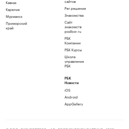
сайтов
Кавказ
Рег.решения
Карелия
Знакомства
Мурманск
Сайт
Приморский
знакомств
край
podbor.ru
РБК
Компании
РБК Курсы
Школа
управления
РБК
РБК
Новости
iOS
Android
AppGallery