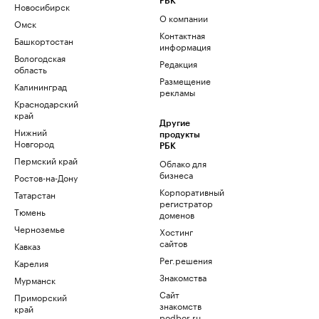
РБК
Новосибирск
О компании
Омск
Контактная
Башкортостан
информация
Вологодская
Редакция
область
Размещение
Калининград
рекламы
Краснодарский
край
Другие
Нижний
продукты
Новгород
РБК
Пермский край
Облако для
бизнеса
Ростов-на-Дону
Корпоративный
Татарстан
регистратор
Тюмень
доменов
Черноземье
Хостинг
сайтов
Кавказ
Рег.решения
Карелия
Знакомства
Мурманск
Сайт
Приморский
знакомств
край
podbor.ru