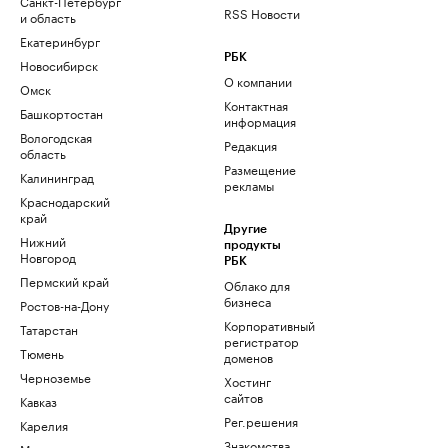
Санкт-Петербург
RSS Новости
и область
Екатеринбург
РБК
Новосибирск
О компании
Омск
Контактная
Башкортостан
информация
Вологодская
Редакция
область
Размещение
Калининград
рекламы
Краснодарский
край
Другие
Нижний
продукты
Новгород
РБК
Пермский край
Облако для
бизнеса
Ростов-на-Дону
Корпоративный
Татарстан
регистратор
Тюмень
доменов
Черноземье
Хостинг
сайтов
Кавказ
Рег.решения
Карелия
Знакомства