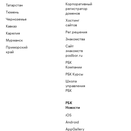
Корпоративный
Татарстан
регистратор
Тюмень
доменов
Черноземье
Хостинг
сайтов
Кавказ
Рег.решения
Карелия
Знакомства
Мурманск
Сайт
Приморский
знакомств
край
podbor.ru
РБК
Компании
РБК Курсы
Школа
управления
РБК
РБК
Новости
iOS
Android
AppGallery