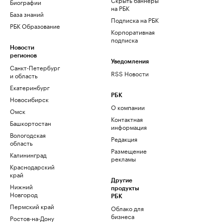
Биографии
на РБК
База знаний
Подписка на РБК
РБК Образование
Корпоративная
подписка
Новости
регионов
Уведомления
Санкт-Петербург
RSS Новости
и область
Екатеринбург
РБК
Новосибирск
О компании
Омск
Контактная
Башкортостан
информация
Вологодская
Редакция
область
Размещение
Калининград
рекламы
Краснодарский
край
Другие
Нижний
продукты
Новгород
РБК
Пермский край
Облако для
бизнеса
Ростов-на-Дону