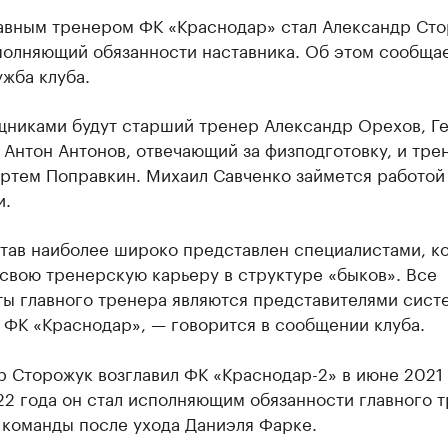
авным тренером ФК «Краснодар» стал Александр Сто
полняющий обязанности наставника. Об этом сообща
жба клуба.
щниками будут старший тренер Александр Орехов, Г
 Антон Антонов, отвечающий за физподготовку, и тре
Артем Поправкин. Михаил Савченко займется работой
и.
став наиболее широко представлен специалистами, к
свою тренерскую карьеру в структуре «быков». Все
ты главного тренера являются представителями сист
 ФК «Краснодар», — говорится в сообщении клуба.
 Сторожук возглавил ФК «Краснодар-2» в июне 2021 
22 года он стал исполняющим обязанности главного 
 команды после ухода Даниэля Фарке.