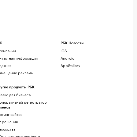
К
РБК Новости
компании
iOS
нтактная информация
Android
дакция
AppGallery
змещение рекламы
угие продукты РБК
лако для бизнеса
рпоративный регистратор
менов
стинг сайтов
г.решения
акомства
йт знакомств podbor.ru