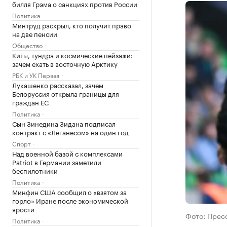
билля Грэма о санкциях против России
Политика
Минтруд раскрыл, кто получит право
на две пенсии
Общество
Киты, тундра и космические пейзажи:
зачем ехать в восточную Арктику
РБК и УК Первая
Лукашенко рассказал, зачем
Белоруссия открыла границы для
граждан ЕС
Политика
Сын Зинедина Зидана подписал
контракт с «Леганесом» на один год
Спорт
Над военной базой с комплексами
Patriot в Германии заметили
беспилотники
Политика
Минфин США сообщил о «взятом за
горло» Иране после экономической
ярости
Фото: Прес
Политика