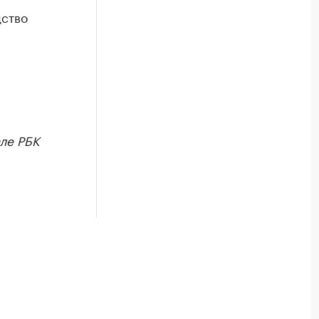
дство
ле РБК