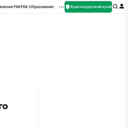
Краснодарский край
вления РБК
РБК Образование
редитные рейтинги
Франшизы
нсы
Рынок наличной валюты
го