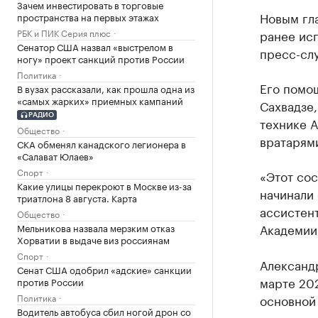
Зачем инвестировать в торговые
Новым гл
пространства на первых этажах
РБК и ПИК Серия плюс
ранее ис
Сенатор США назвал «выстрелом в
пресс-слу
ногу» проект санкций против России
Политика
Его помо
В вузах рассказали, как прошла одна из
«самых жарких» приемных кампаний
Сахвадзе,
РАДИО
технике 
Общество
вратарям
СКА обменял канадского легионера в
«Салават Юлаев»
Спорт
«Этот со
Какие улицы перекроют в Москве из-за
начинали 
триатлона 8 августа. Карта
ассистен
Общество
Академии
Мельникова назвала мерзким отказ
Хорватии в выдаче виз россиянам
Спорт
Александр
Сенат США одобрил «адские» санкции
марте 20
против России
Политика
основной
Водитель автобуса сбил ногой дрон со