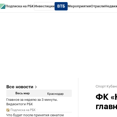
Подписка на РБК
Инвестиции
Мероприятия
Отрасли
Недви
РБК Курсы
РБК Life
Тренды
Визионеры
Национальные проекты
Горо
Газета
Спецпроекты СПб
Конференции СПб
Спецпроекты
Проверк
Спорт Кубан
Все новости
Краснодар
Весь мир
ФК «
Главное за неделю за 3 минуты.
Видеоитоги РБК
глав
Подписка на РБК
Что будет после принятия сенатом