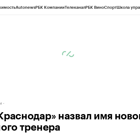
жимость
Autonews
РБК Компании
Телеканал
РБК Вино
Спорт
Школа упра
д
Стиль
Крипто
РБК Бизнес-среда
Дискуссионный клуб
Исследования
К
а контрагентов
Политика
Экономика
Бизнес
Технологии и медиа
Фина
и
Краснодар» назвал имя ново
ного тренера