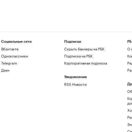
Социальные сети
Подписки
РБ
ВКонтакте
Скрыть баннеры на РБК
О 
Одноклассники
Подписка на РБК
Ко
Telegram
Корпоративная подписка
Ре
Дзен
Ра
Уведомления
RSS Новости
Др
Об
Ко
до
Хо
Ре
Зн
Са