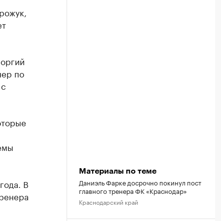
рожук,
ет
еоргий
нер по
 с
оторые
емы
Материалы по теме
Даниэль Фарке досрочно покинул пост
года. В
главного тренера ФК «Краснодар»
тренера
Краснодарский край