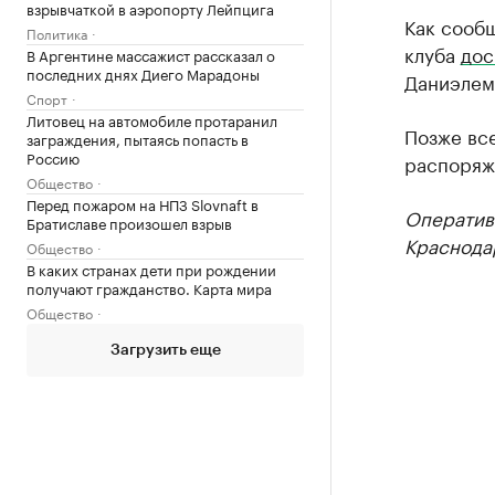
взрывчаткой в аэропорту Лейпцига
Как сообщ
Политика
клуба
дос
В Аргентине массажист рассказал о
последних днях Диего Марадоны
Даниэлем 
Спорт
Литовец на автомобиле протаранил
Позже вс
заграждения, пытаясь попасть в
Россию
распоряж
Общество
Перед пожаром на НПЗ Slovnaft в
Оператив
Братиславе произошел взрыв
Краснода
Общество
В каких странах дети при рождении
получают гражданство. Карта мира
Общество
Загрузить еще