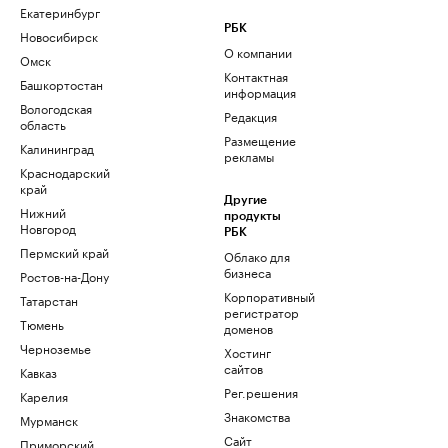
Екатеринбург
РБК
Новосибирск
О компании
Омск
Контактная
Башкортостан
информация
Вологодская
Редакция
область
Размещение
Калининград
рекламы
Краснодарский
край
Другие
Нижний
продукты
Новгород
РБК
Пермский край
Облако для
бизнеса
Ростов-на-Дону
Корпоративный
Татарстан
регистратор
Тюмень
доменов
Черноземье
Хостинг
сайтов
Кавказ
Рег.решения
Карелия
Знакомства
Мурманск
Сайт
Приморский