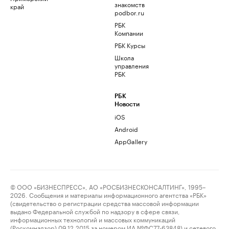
знакомств
край
podbor.ru
РБК
Компании
РБК Курсы
Школа
управления
РБК
РБК
Новости
iOS
Android
AppGallery
© ООО «БИЗНЕСПРЕСС», АО «РОСБИЗНЕСКОНСАЛТИНГ», 1995–
2026. Сообщения и материалы информационного агентства «РБК»
(свидетельство о регистрации средства массовой информации
выдано Федеральной службой по надзору в сфере связи,
информационных технологий и массовых коммуникаций
(Роскомнадзор) 09.12.2015 за номером ИА №ФС77-63848) и сетевого