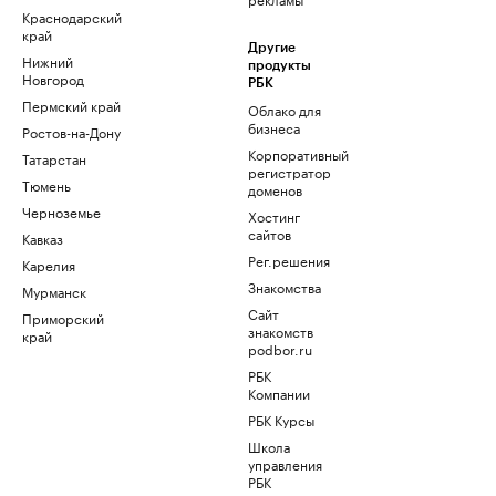
Краснодарский
край
Другие
Нижний
продукты
Новгород
РБК
Пермский край
Облако для
бизнеса
Ростов-на-Дону
Корпоративный
Татарстан
регистратор
Тюмень
доменов
Черноземье
Хостинг
сайтов
Кавказ
Рег.решения
Карелия
Знакомства
Мурманск
Сайт
Приморский
знакомств
край
podbor.ru
РБК
Компании
РБК Курсы
Школа
управления
РБК