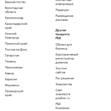
Башкортостан
информация
Вологодская
Редакция
область
Размещение
Калининград
рекламы
Краснодарский
край
Другие
Нижний
продукты
Новгород
РБК
Пермский край
Облако для
бизнеса
Ростов-на-Дону
Корпоративный
Татарстан
регистратор
Тюмень
доменов
Черноземье
Хостинг
сайтов
Кавказ
Рег.решения
Карелия
Знакомства
Мурманск
Сайт
Приморский
знакомств
край
podbor.ru
РБК
Компании