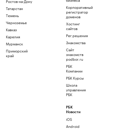
Ростов-на-Дону
Корпоративный
Татарстан
регистратор
Тюмень
доменов
Черноземье
Хостинг
сайтов
Кавказ
Рег.решения
Карелия
Знакомства
Мурманск
Сайт
Приморский
знакомств
край
podbor.ru
РБК
Компании
РБК Курсы
Школа
управления
РБК
РБК
Новости
iOS
Android