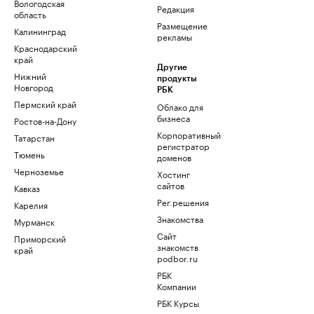
Вологодская
Редакция
область
Размещение
Калининград
рекламы
Краснодарский
край
Другие
Нижний
продукты
Новгород
РБК
Пермский край
Облако для
бизнеса
Ростов-на-Дону
Корпоративный
Татарстан
регистратор
Тюмень
доменов
Черноземье
Хостинг
сайтов
Кавказ
Рег.решения
Карелия
Знакомства
Мурманск
Сайт
Приморский
знакомств
край
podbor.ru
РБК
Компании
РБК Курсы