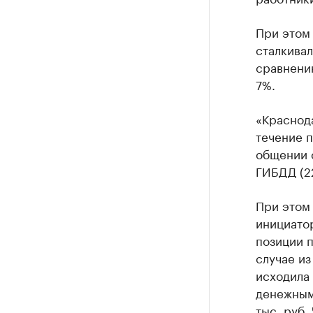
При этом 
сталкивал
сравнени
7%.
«Краснода
течение п
общении 
ГИБДД (22
При этом 
инициато
позиции 
случае из
исходила
денежным
тыс. руб.