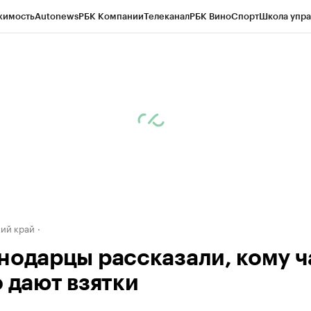
жимость
Autonews
РБК Компании
Телеканал
РБК Вино
Спорт
Школа упра
д
Стиль
Крипто
РБК Бизнес-среда
Дискуссионный клуб
Исследования
К
а контрагентов
Политика
Экономика
Бизнес
Технологии и медиа
Фина
ий край
нодарцы рассказали, кому 
о дают взятки