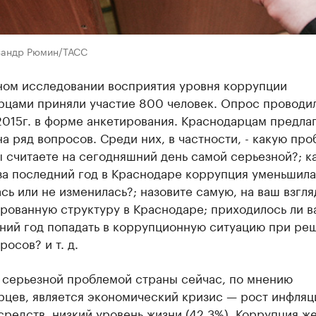
сандр Рюмин/ТАСС
ном исследовании восприятия уровня коррупции
рцами приняли участие 800 человек. Опрос проводил
2015г. в форме анкетирования. Краснодарцам предла
на ряд вопросов. Среди них, в частности, - какую про
 считаете на сегодняшний день самой серьезной?; к
за последний год в Краснодаре коррупция уменьшила
сь или не изменилась?; назовите самую, на ваш взгля
рованную структуру в Краснодаре; приходилось ли в
дний год попадать в коррупционную ситуацию при ре
росов? и т. д.
 серьезной проблемой страны сейчас, по мнению
рцев, является экономический кризис — рост инфляц
средств, низкий уровень жизни (42,3%). Коррупция же