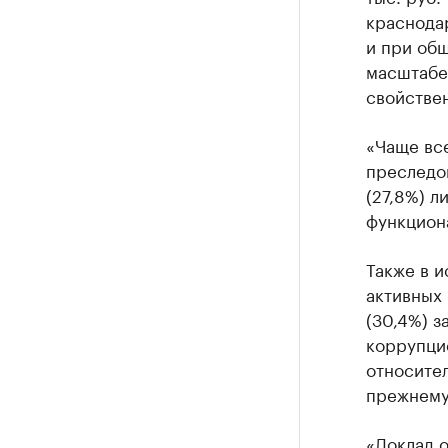
краснода
и при об
масштабе 
свойстве
«Чаще вс
преследо
(27,8%) л
функциона
Также в и
активных 
(30,4%) з
коррупцие
относител
прежнему
«Доклад 