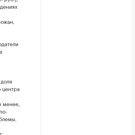
ждениях
рожан,
одатели
а
 доля
о центра
е менее,
по-
блемы.
г.