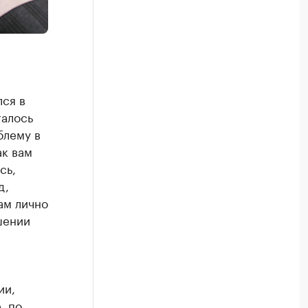
ся в
галось
блему в
ак вам
сь,
д,
ам лично
шении
ии,
, по