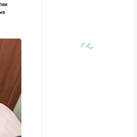
тии
ых