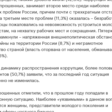
прошенных, занимает второе место среди наиболее
х проблем России, причем почти с трехкратным отст
На третьем месте проблем (11,3%) оказалась – безрабо
рцы пожаловались на невозможность устроиться мол
там, на нехватку рабочих мест и сокращения. Пятер
замкнули – напряженная внешнеполитическая обстан
ойны на территории России (8,7%) и неграмотное
во страной (власть оторвана от населения, обманыв
6%).
 динамику распространения коррупции, более полов
тов (50,7%) заявили, что за последний год ситуация
нно не изменилась.
рошенных отметили, что в прошлом году попадали в
онную ситуацию. Наиболее «уязвимыми» в данном во
тся женщины, представители молодого поколения и
и сферы частного бизнеса.