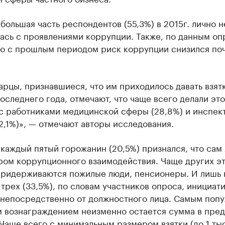
большая часть респондентов (55,3%) в 2015г. лично н
ась с проявлениями коррупции. Также, по данным оп
ю с прошлым периодом риск коррупции снизился поч
рцы, признавшиеся, что им приходилось давать взятк
оследнего года, отмечают, что чаще всего делали эт
с работниками медицинской сферы (28,8%) и инспек
,1%)», — отмечают авторы исследования.
каждый пятый горожанин (20,5%) признался, что сам
ром коррупционного взаимодействия. Чаще других э
придерживаются пожилые люди, пенсионеры. И лишь 
 трех (33,5%), по словам участников опроса, инициат
 непосредственно от должностного лица. Самым поп
 вознаграждением неизменно остается сумма в пред
 Чаще всего с минимальным размером взятки (до 1 тыс.