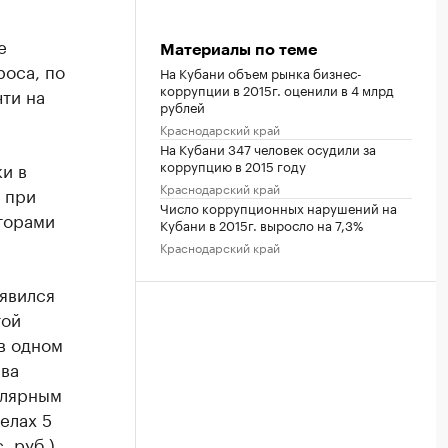
е
Материалы по теме
роса, по
На Кубани объем рынка бизнес-
коррупции в 2015г. оценили в 4 млрд
ти на
рублей
Краснодарский край
На Кубани 347 человек осудили за
коррупцию в 2015 году
и в
Краснодарский край
о при
Число коррупционных нарушений на
торами
Кубани в 2015г. выросло на 7,3%
Краснодарский край
 явился
той
в одном
ива
улярным
елах 5
 руб.),