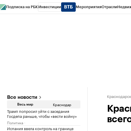
Подписка на РБК
Инвестиции
Мероприятия
Отрасли
Недви
РБК Курсы
РБК Life
Тренды
Визионеры
Национальные проекты
Горо
Газета
Спецпроекты СПб
Конференции СПб
Спецпроекты
Проверк
Краснодарск
Все новости
Краснодар
Весь мир
Крас
Трамп попросил уйти с заседания
Госдепа раньше, чтобы «вести войну»
всег
Политика
Испания ввела контроль на границе