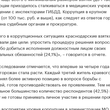
рцам приходилось сталкиваться в медицинских учре
щении с инспекторами ГИБДД. Коррупция в крупном
(от 100 тыс. руб. и выше), как следует из ответов го
нна судебным органам и прокуратуре.
его в коррупционных ситуациях краснодарские взятк
вали две цели: упростить процедуру решения вопрос
ибо добиться исполнения должностным лицом своих
льных обязанностей (24,1%)», – говорится в отчете.
сследовании отмечается, что впервые за четыре года
горожан стала расти. Каждый третий житель краевог
анял более активную позицию в вопросе борьбы с
й, готов противодействовать ее проявлениям. Тем н
ьное большинство количество респондентов (42,5%) 
 не готовы принимать личное участие в решении про
о восприятии уровня коррупции в администрации МО 