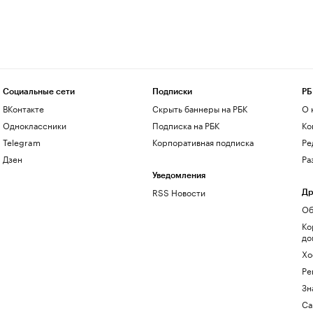
Социальные сети
Подписки
РБ
ВКонтакте
Скрыть баннеры на РБК
О 
Одноклассники
Подписка на РБК
Ко
Telegram
Корпоративная подписка
Ре
Дзен
Ра
Уведомления
RSS Новости
Др
Об
Ко
до
Хо
Ре
Зн
Са