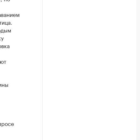
аванием
тица.
одым
ку
овка
ают
ины
просе