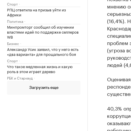
Спорт
мнению о
РПЦ ответила на призыв уйти из
серьезны
Африки
(16,4%). 
Политика
Минпромторг сообщил об изучении
Краснода
властями идей по поддержке селлеров
специалис
WB
проблем 
Бизнес
Александр Усик заявил, что у него есть
(угроза в
«два варианта» для прощального боя
руководст
Спорт
людей (4,
Что такое медленная жизнь и какую
роль в этом играет дерево
РБК и Старквуд
Оценивая
респонден
Загрузить еще
существе
40,3% оп
коррупци
оказываю
работник