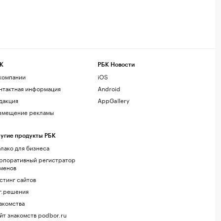
К
РБК Новости
компании
iOS
нтактная информация
Android
дакция
AppGallery
змещение рекламы
угие продукты РБК
лако для бизнеса
рпоративный регистратор
менов
стинг сайтов
г.решения
акомства
йт знакомств podbor.ru