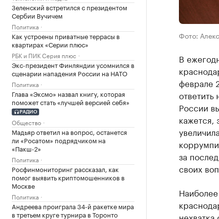
Зеленский встретился с президентом
Сербии Вучичем
Политика
Фото: Алек
Как устроены приватные террасы в
квартирах «Серии плюс»
РБК и ПИК Серия плюс
В ежегод
Экс-президент Финляндии усомнился в
краснода
сценарии нападения России на НАТО
феврале 
Политика
ответить 
Глава «Эксмо» назвал книгу, которая
поможет стать «лучшей версией себя»
России вы
РАДИО
кажется, 
Общество
увеличила
Мадьяр ответил на вопрос, останется
ли «Росатом» подрядчиком на
коррумпи
«Пакш-2»
за после
Политика
своих воп
Росфинмониторинг рассказал, как
помог выявить криптомошенников в
Москве
Наиболее
Политика
краснода
Андреева проиграла 34-й ракетке мира
в третьем круге турнира в Торонто
нехватка 