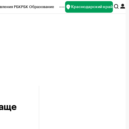
Краснодарский край
вления РБК
РБК Образование
редитные рейтинги
Франшизы
нсы
Рынок наличной валюты
чаще