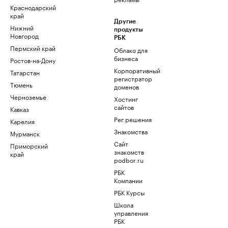
Краснодарский
край
Другие
Нижний
продукты
Новгород
РБК
Пермский край
Облако для
бизнеса
Ростов-на-Дону
Корпоративный
Татарстан
регистратор
Тюмень
доменов
Черноземье
Хостинг
сайтов
Кавказ
Рег.решения
Карелия
Знакомства
Мурманск
Сайт
Приморский
знакомств
край
podbor.ru
РБК
Компании
РБК Курсы
Школа
управления
РБК