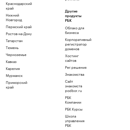
Краснодарский
край
Другие
Нижний
продукты
Новгород
РБК
Пермский край
Облако для
бизнеса
Ростов-на-Дону
Корпоративный
Татарстан
регистратор
Тюмень
доменов
Черноземье
Хостинг
сайтов
Кавказ
Рег.решения
Карелия
Знакомства
Мурманск
Сайт
Приморский
знакомств
край
podbor.ru
РБК
Компании
РБК Курсы
Школа
управления
РБК