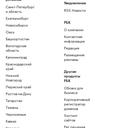
Уведомления
Санкт-Петербург
RSS Новости
и область
Екатеринбург
РБК
Новосибирск
О компании
Омск
Контактная
Башкортостан
информация
Вологодская
Редакция
область
Размещение
Калининград
рекламы
Краснодарский
край
Другие
Нижний
продукты
Новгород
РБК
Пермский край
Облако для
бизнеса
Ростов-на-Дону
Корпоративный
Татарстан
регистратор
Тюмень
доменов
Черноземье
Хостинг
сайтов
Кавказ
Рег.решения
Карелия