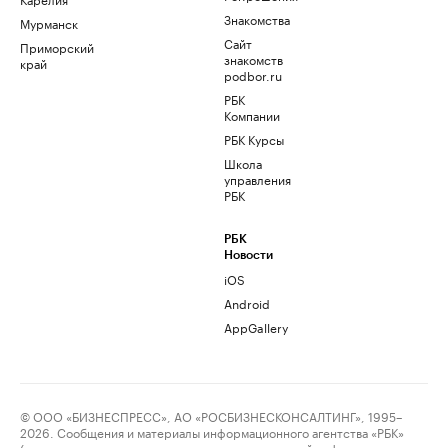
Знакомства
Мурманск
Сайт
Приморский
знакомств
край
podbor.ru
РБК
Компании
РБК Курсы
Школа
управления
РБК
РБК
Новости
iOS
Android
AppGallery
© ООО «БИЗНЕСПРЕСС», АО «РОСБИЗНЕСКОНСАЛТИНГ», 1995–
2026. Сообщения и материалы информационного агентства «РБК»
(свидетельство о регистрации средства массовой информации