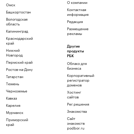
О компании
Омск
Контактная
Башкортостан
информация
Вологодская
Редакция
область
Размещение
Калининград
рекламы
Краснодарский
край
Другие
Нижний
продукты
Новгород
РБК
Пермский край
Облако для
бизнеса
Ростов-на-Дону
Корпоративный
Татарстан
регистратор
Тюмень
доменов
Черноземье
Хостинг
сайтов
Кавказ
Рег.решения
Карелия
Знакомства
Мурманск
Сайт
Приморский
знакомств
край
podbor.ru