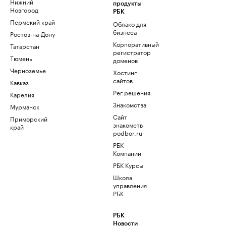
Нижний
продукты
Новгород
РБК
Пермский край
Облако для
бизнеса
Ростов-на-Дону
Корпоративный
Татарстан
регистратор
Тюмень
доменов
Черноземье
Хостинг
сайтов
Кавказ
Рег.решения
Карелия
Знакомства
Мурманск
Сайт
Приморский
знакомств
край
podbor.ru
РБК
Компании
РБК Курсы
Школа
управления
РБК
РБК
Новости