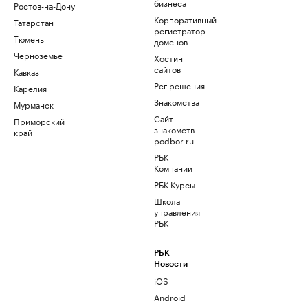
бизнеса
Ростов-на-Дону
Корпоративный
Татарстан
регистратор
Тюмень
доменов
Черноземье
Хостинг
сайтов
Кавказ
Рег.решения
Карелия
Знакомства
Мурманск
Сайт
Приморский
знакомств
край
podbor.ru
РБК
Компании
РБК Курсы
Школа
управления
РБК
РБК
Новости
iOS
Android