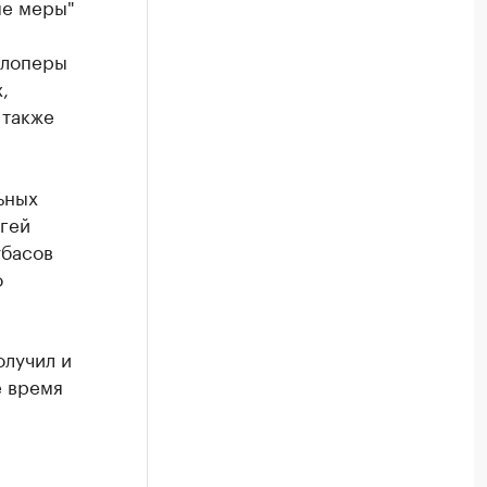
ые меры"
елоперы
,
 также
ьных
ргей
убасов
о
олучил и
е время