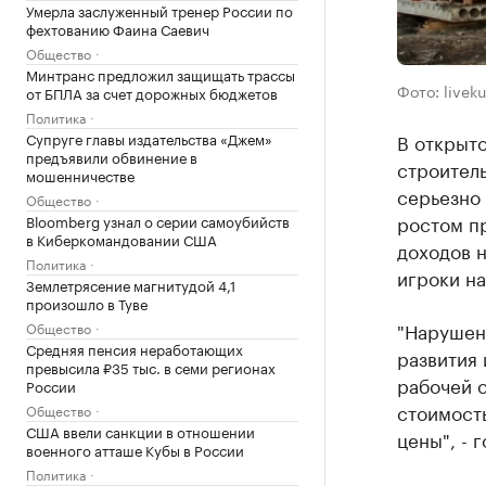
Умерла заслуженный тренер России по
фехтованию Фаина Саевич
Общество
Минтранс предложил защищать трассы
Фото: livek
от БПЛА за счет дорожных бюджетов
Политика
В открыт
Супруге главы издательства «Джем»
предъявили обвинение в
строитель
мошенничестве
серьезно 
Общество
ростом пр
Bloomberg узнал о серии самоубийств
в Киберкомандовании США
доходов 
Политика
игроки на
Землетрясение магнитудой 4,1
произошло в Туве
"Нарушени
Общество
Средняя пенсия неработающих
развития
превысила ₽35 тыс. в семи регионах
рабочей 
России
стоимост
Общество
США ввели санкции в отношении
цены", - г
военного атташе Кубы в России
Политика