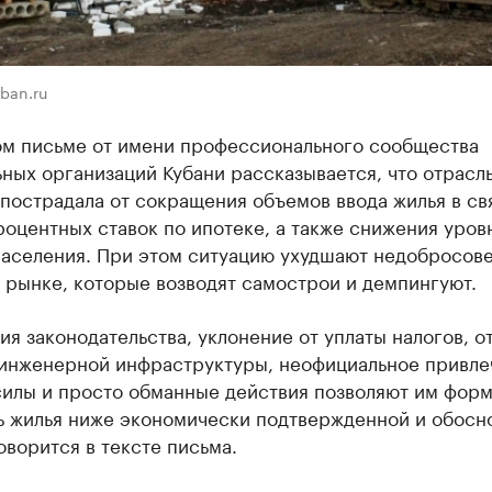
uban.ru
ом письме от имени профессионального сообщества
ных организаций Кубани рассказывается, что отрасл
пострадала от сокращения объемов ввода жилья в св
оцентных ставок по ипотеке, а также снижения уров
населения. При этом ситуацию ухудшают недобросов
 рынке, которые возводят самострои и демпингуют.
я законодательства, уклонение от уплаты налогов, о
 инженерной инфраструктуры, неофициальное привле
силы и просто обманные действия позволяют им фор
ь жилья ниже экономически подтвержденной и обосн
оворится в тексте письма. ​