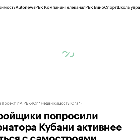
жимость
Autonews
РБК Компании
Телеканал
РБК Вино
Спорт
Школа упра
д
Стиль
Крипто
РБК Бизнес-среда
Дискуссионный клуб
Исследования
К
а контрагентов
Политика
Экономика
Бизнес
Технологии и медиа
Фина
 проект ИА РБК-Юг "Недвижимость Юга"
ройщики попросили
рнатора Кубани активнее
ться с самостроями