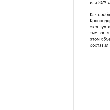
или 85% о
Как сообщ
Краснодар
эксплуата
тыс. кв. 
этом объе
составил 3