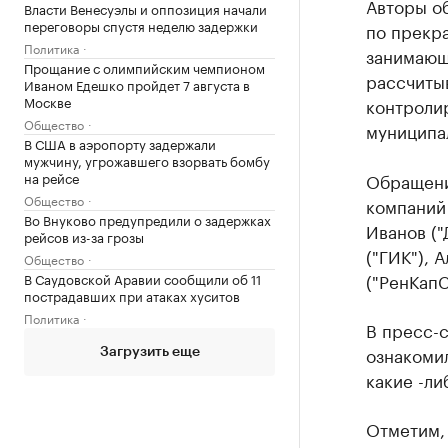
Авторы о
Власти Венесуэлы и оппозиция начали
переговоры спустя неделю задержки
по прекр
Политика
занимающ
Прощание с олимпийским чемпионом
рассчитыв
Иваном Едешко пройдет 7 августа в
Москве
контроли
Общество
муниципал
В США в аэропорту задержали
мужчину, угрожавшего взорвать бомбу
Обращени
на рейсе
Общество
компаний 
Во Внуково предупредили о задержках
Иванов ("
рейсов из-за грозы
("ГИК"), 
Общество
("РенКапС
В Саудовской Аравии сообщили об 11
пострадавших при атаках хуситов
Политика
В пресс-с
ознакоми
Загрузить еще
какие -ли
Отметим, 