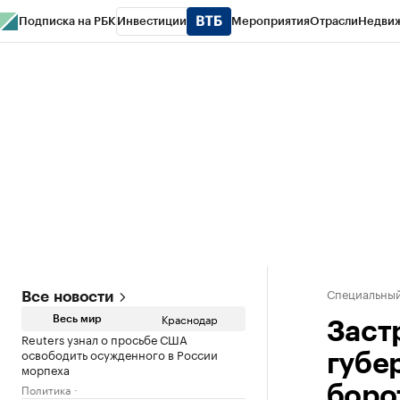
Подписка на РБК
Инвестиции
Мероприятия
Отрасли
Недви
РБК Курсы
РБК Life
Тренды
Визионеры
Национальные проекты
Горо
Газета
Спецпроекты СПб
Конференции СПб
Спецпроекты
Проверк
Специальный
Все новости
Краснодар
Весь мир
Заст
Reuters узнал о просьбе США
освободить осужденного в России
губе
морпеха
Политика
боро