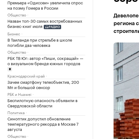
Премьера «Одиссеи» увеличила спрос
на поэму Гомера в России
Общество
Девелопе
Назван топ-30 самых востребованных
региона с
бизнес-книг июля
РАДИО
строител
Бизнес
В Таиланде при стрельбе в школе
погибли два человека
Общество
РБК ТВ Юг: автор «Пиши, сокращай» —
о визуальном бренде южных городов
Краснодарский край
Зачем смартфону телеобъектив, 200
Мп и большой сенсор
РБК и Huawei
Беспилотную опасность объявили в
Свердловской области
Политика
Синоптик допустил обновление
температурного рекорда в Москве 7
августа
Общество