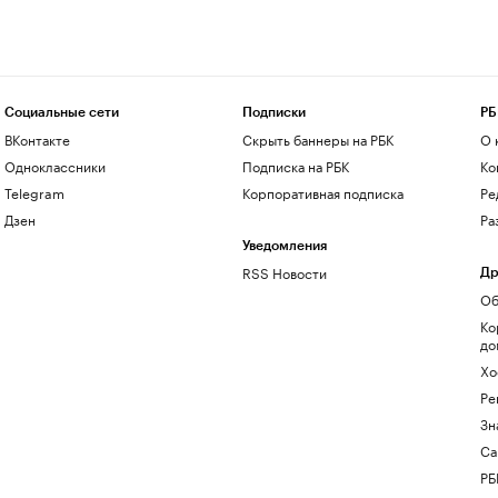
Социальные сети
Подписки
РБ
ВКонтакте
Скрыть баннеры на РБК
О 
Одноклассники
Подписка на РБК
Ко
Telegram
Корпоративная подписка
Ре
Дзен
Ра
Уведомления
RSS Новости
Др
Об
Ко
до
Хо
Ре
Зн
Са
РБ