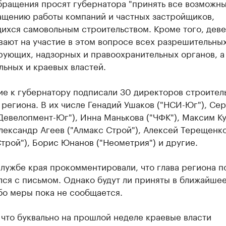
бращения просят губернатора "принять все возможн
ащению работы компаний и частных застройщиков,
ихся самовольным строительством. Кроме того, дев
ают на участие в этом вопросе всех разрешительных
рующих, надзорных и правоохранительных органов, а
ьных и краевых властей.
е к губернатору подписали 30 директоров строител
региона. В их числе Генадий Ушаков ("НСИ-Юг"), Се
Девелопмент-Юг"), Инна Манькова ("ЧФК"), Максим К
Александр Агеев ("Алмакс Строй"), Алексей Терещенк
трой"), Борис Юнанов ("Неометрия") и другие.
лужбе края прокомментировали, что глава региона п
лся с письмом. Однако будут ли приняты в ближайше
бо меры пока не сообщается.
что буквально на прошлой неделе краевые власти