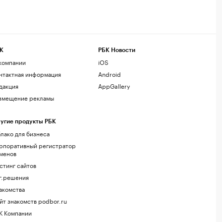
К
РБК Новости
компании
iOS
нтактная информация
Android
дакция
AppGallery
змещение рекламы
угие продукты РБК
лако для бизнеса
рпоративный регистратор
менов
стинг сайтов
г.решения
акомства
йт знакомств podbor.ru
К Компании