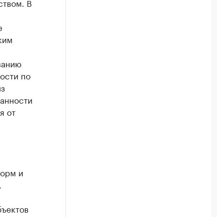
ством. В
е
ким
ванию
ости по
из
занности
я от
норм и
.
бъектов