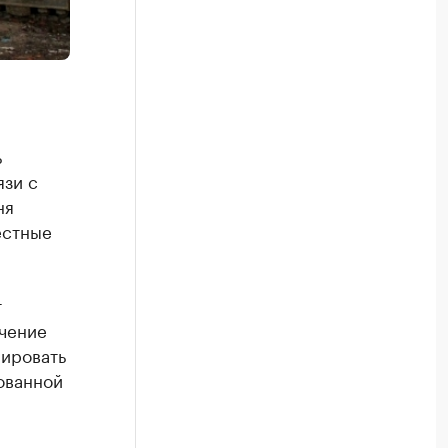
ь
язи с
ня
естные
т
чение
мировать
ованной