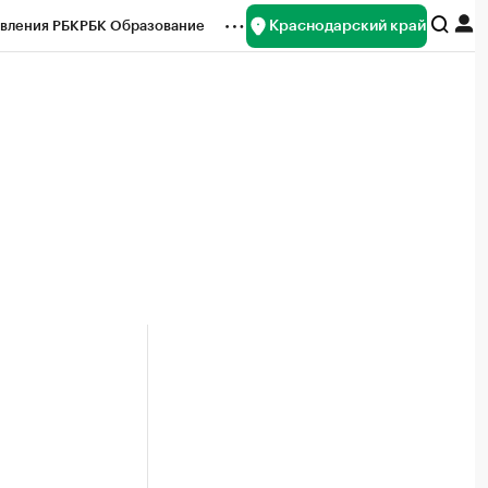
Краснодарский край
вления РБК
РБК Образование
редитные рейтинги
Франшизы
нсы
Рынок наличной валюты