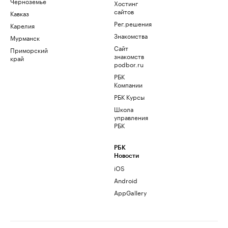
Черноземье
Хостинг
сайтов
Кавказ
Рег.решения
Карелия
Знакомства
Мурманск
Сайт
Приморский
знакомств
край
podbor.ru
РБК
Компании
РБК Курсы
Школа
управления
РБК
РБК
Новости
iOS
Android
AppGallery