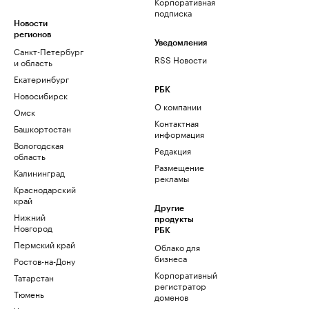
Корпоративная
подписка
Новости
регионов
Уведомления
Санкт-Петербург
RSS Новости
и область
Екатеринбург
РБК
Новосибирск
О компании
Омск
Контактная
Башкортостан
информация
Вологодская
Редакция
область
Размещение
Калининград
рекламы
Краснодарский
край
Другие
Нижний
продукты
Новгород
РБК
Пермский край
Облако для
бизнеса
Ростов-на-Дону
Корпоративный
Татарстан
регистратор
Тюмень
доменов