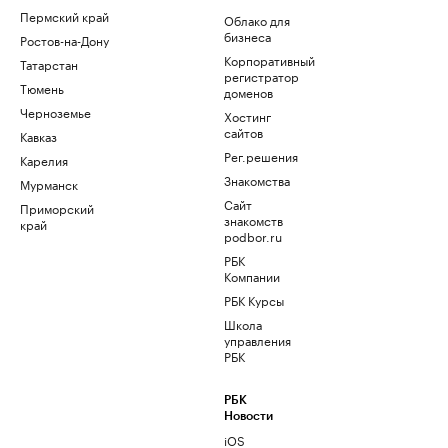
Пермский край
Облако для
бизнеса
Ростов-на-Дону
Корпоративный
Татарстан
регистратор
Тюмень
доменов
Черноземье
Хостинг
сайтов
Кавказ
Рег.решения
Карелия
Знакомства
Мурманск
Сайт
Приморский
знакомств
край
podbor.ru
РБК
Компании
РБК Курсы
Школа
управления
РБК
РБК
Новости
iOS