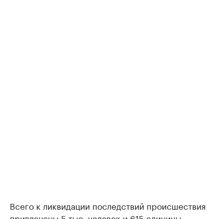
Всего к ликвидации последствий происшествия
привлечены 5 тыс. человек и 615 единицы