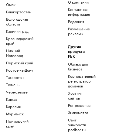
О компании
Омск
Контактная
Башкортостан
информация
Вологодская
Редакция
область
Размещение
Калининград
рекламы
Краснодарский
край
Другие
Нижний
продукты
Новгород
РБК
Пермский край
Облако для
бизнеса
Ростов-на-Дону
Корпоративный
Татарстан
регистратор
Тюмень
доменов
Черноземье
Хостинг
сайтов
Кавказ
Рег.решения
Карелия
Знакомства
Мурманск
Сайт
Приморский
знакомств
край
podbor.ru