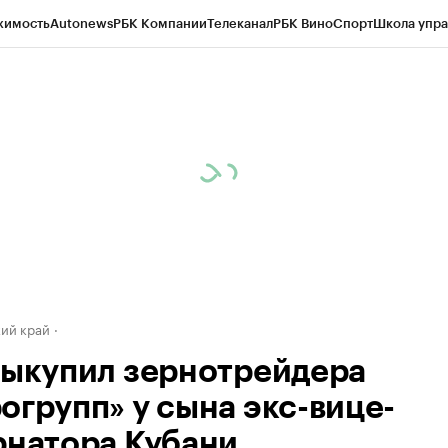
жимость
Autonews
РБК Компании
Телеканал
РБК Вино
Спорт
Школа упра
д
Стиль
Крипто
РБК Бизнес-среда
Дискуссионный клуб
Исследования
К
а контрагентов
Политика
Экономика
Бизнес
Технологии и медиа
Фина
ий край
выкупил зернотрейдера
огрупп» у сына экс-вице-
рнатора Кубани