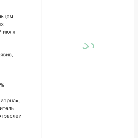
льцем
ых
7 июля
явив,
0%
зерна»,
итель
отраслей