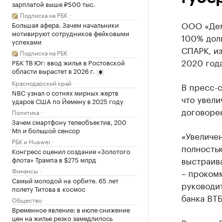
зарплатой выше ₽500 тыс.
Подписка на РБК
ООО «Дем
Большая афера. Зачем начальники
мотивируют сотрудников фейковыми
100% дол
успехами
СПАРК, и
Подписка на РБК
2020 года
РБК ТВ Юг: ввод жилья в Ростовской
области вырастет в 2026 г.
Краснодарский край
В пресс-с
NBC узнал о сотнях мирных жертв
что увел
ударов США по Йемену в 2025 году
договоре
Политика
Зачем смартфону телеобъектив, 200
Мп и большой сенсор
«Увеличе
РБК и Huawei
полностью
Конгресс оценил создание «Золотого
выстраив
флота» Трампа в $275 млрд
Финансы
– проком
Самый молодой на орбите. 65 лет
руководи
полету Титова в космос
банка ВТБ
Общество
Временное явление: в июле снижение
цен на жилье резко замедлилось