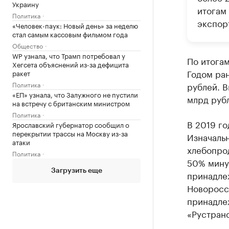
Украину
итогам
Политика
экспор
«Человек-паук: Новый день» за неделю
стал самым кассовым фильмом года
Общество
WP узнала, что Трамп потребовал у
По итога
Хегсета объяснений из-за дефицита
Годом ран
ракет
Политика
рублей. В
«ЕП» узнала, что Залужного не пустили
млрд руб
на встречу с британским министром
Политика
В 2019 го
Ярославский губернатор сообщил о
перекрытии трассы на Москву из-за
Изначаль
атаки
хлебопрод
Политика
50% мину
Загрузить еще
принадлеж
Новоросс
принадле
«Рустран