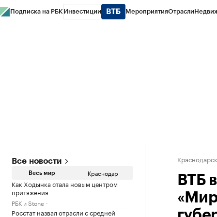
Подписка на РБК
Инвестиции
Мероприятия
Отрасли
Недви
РБК Курсы
РБК Life
Тренды
Визионеры
Национальные проекты
Горо
Газета
Спецпроекты СПб
Конференции СПб
Спецпроекты
Проверк
Краснодарск
Все новости
Краснодар
Весь мир
ВТБ 
Как Ходынка стала новым центром
притяжения
«Мир
РБК и Stone
Росстат назвал отрасли с средней
губе