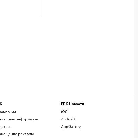
К
РБК Новости
компании
iOS
нтактная информация
Android
дакция
AppGallery
змещение рекламы