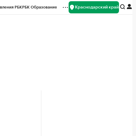
Краснодарский край
вления РБК
РБК Образование
редитные рейтинги
Франшизы
нсы
Рынок наличной валюты