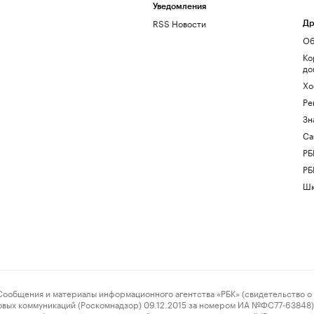
Уведомления
RSS Новости
Др
Об
Ко
до
Хо
Ре
Зн
Са
РБ
РБ
Шк
ения и материалы информационного агентства «РБК» (свидетельство о 
овых коммуникаций (Роскомнадзор) 09.12.2015 за номером ИА №ФС77-63848) 