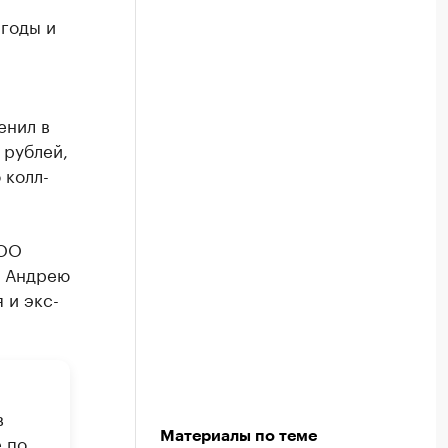
ыгоды и
енил в
 рублей,
 колл-
ОО
а Андрею
 и экс-
в
Материалы по теме
е по