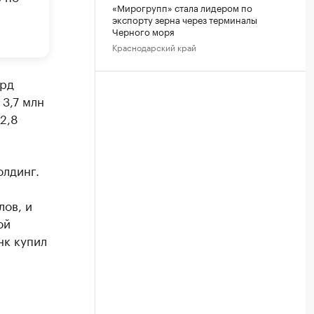
«Мирогрупп» стала лидером по
экспорту зерна через терминалы
Черного моря
Краснодарский край
лрд
3,7 млн
2,8
олдинг.
ов, и
ой
нк купил
Б