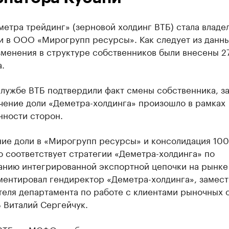
етра трейдинг» (зерновой холдинг ВТБ) стала владе
и в ООО «Мирогрупп ресурсы». Как следует из данн
зменения в структуре собственников были внесены 2
.
лужбе ВТБ подтвердили факт смены собственника, за
ичение доли «Деметра-холдинга» произошло в рамках
нности сторон.
ние доли в «Мирогрупп ресурсы» и консолидация 10
 соответствует стратегии «Деметра-холдинга» по
анию интегрированной экспортной цепочки на рынке 
ментировал гендиректор «Деметра-холдинга», замест
теля департамента по работе с клиентами рыночных 
 Виталий Сергейчук.