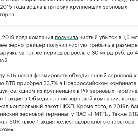
 2015 года вошла в пятерку крупнейших зерновых
теров.
м 2019 года компания
получила
чистый убыток в 1,6 м
ее зернотрейдер получил чистую прибыль в размере 
ыручка за тот же период выросла с 30 млрд руб. до 4
лей.
ду ВТБ начал формировать объединенный зерновой х
но ВТБ приобрел 33,7% в Новороссийском комбинате
уктов, одном из крупнейших в РФ зерновых терминал
с 1 акция в Объединенной зерновой компании, котор
ал контрольный пакет НКХП. Кроме того, в 2019г. ба
ийский зерновой терминал у ПАО «НМТП». Также ВТ
жат 50% плюс 1 акция железнодорожного оператора
ском».