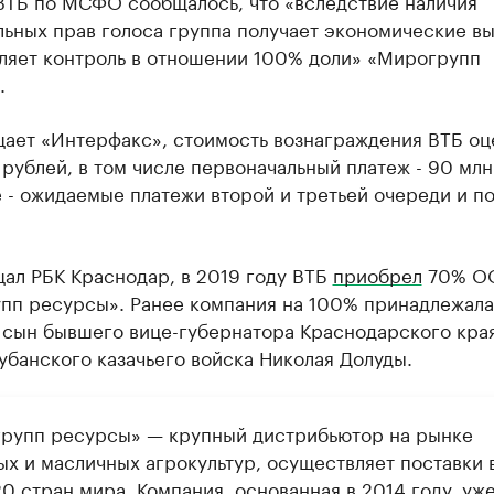
 ВТБ по МСФО сообщалось, что «вследствие наличия
ьных прав голоса группа получает экономические в
ляет контроль в отношении 100% доли» «Мирогрупп
.
щает «Интерфакс», стоимость вознаграждения ВТБ оц
 рублей, в том числе первоначальный платеж - 90 млн
 - ожидаемые платежи второй и третьей очереди и по
ал РБК Краснодар, в 2019 году ВТБ
приобрел
70% О
пп ресурсы». Ранее компания на 100% принадлежал
 сын бывшего вице-губернатора Краснодарского края
убанского казачьего войска Николая Долуды.
рупп ресурсы» — крупный дистрибьютор на рынке
ых и масличных агрокультур, осуществляет поставки 
0 стран мира. Компания, основанная в 2014 году, уж