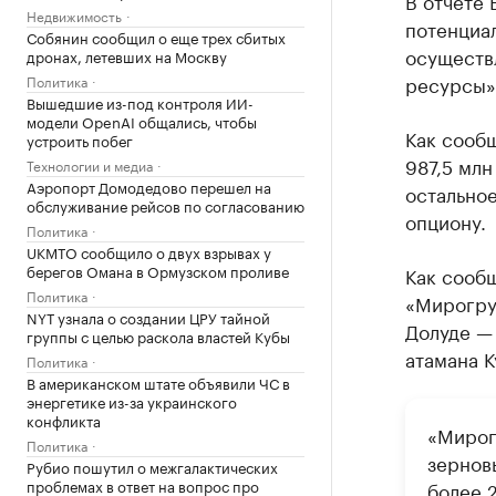
В отчете
Недвижимость
потенциал
Собянин сообщил о еще трех сбитых
осуществ
дронах, летевших на Москву
ресурсы»
Политика
Вышедшие из-под контроля ИИ-
модели OpenAI общались, чтобы
Как сооб
устроить побег
987,5 млн
Технологии и медиа
Аэропорт Домодедово перешел на
остальное
обслуживание рейсов по согласованию
опциону.
Политика
UKMTO сообщило о двух взрывах у
берегов Омана в Ормузском проливе
Как сообщ
Политика
«Мирогру
NYT узнала о создании ЦРУ тайной
Долуде —
группы с целью раскола властей Кубы
атамана К
Политика
В американском штате объявили ЧС в
энергетике из-за украинского
конфликта
«Мирог
Политика
зернов
Рубио пошутил о межгалактических
проблемах в ответ на вопрос про
более 2