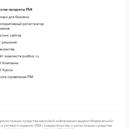
угие продукты РБК
лако для бизнеса
рпоративный регистратор
менов
стинг сайтов
г.решения
акомства
йт знакомств podbor.ru
К Компании
К Курсы
ола управления РБК
регистрации средства массовой информации выдано Федеральной
и сетевого издания «РБК» (свидетельство о регистрации средства